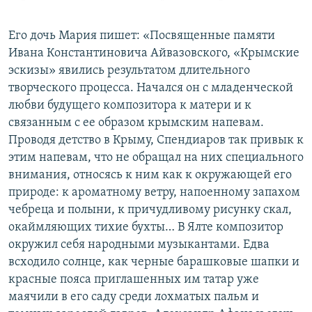
Его дочь Мария пишет: «Посвященные памяти
Ивана Константиновича Айвазовского, «Крымские
эскизы» явились результатом длительного
творческого процесса. Начался он с младенческой
любви будущего композитора к матери и к
связанным с ее образом крымским напевам.
Проводя детство в Крыму, Спендиаров так привык к
этим напевам, что не обращал на них специального
внимания, относясь к ним как к окружающей его
природе: к ароматному ветру, напоенному запахом
чебреца и полыни, к причудливому рисунку скал,
окаймляющих тихие бухты… В Ялте композитор
окружил себя народными музыкантами. Едва
всходило солнце, как черные барашковые шапки и
красные пояса приглашенных им татар уже
маячили в его саду среди лохматых пальм и