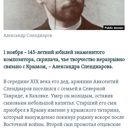
ПРИСОЕДИНЯЙТЕСЬ!
ПОБЕДИТЕЛЕЙ НЕ СУДЯТ?
КРЫМ.НЕПОКОРЕННЫЙ
ELIFBE
Александр Спендиаров
УКРАИНСКАЯ ПРОБЛЕМА КРЫМА
Все сайты RFE/RL
1 ноября – 145-летний юбилей знаменитого
композитора, скрипача, чье творчество неразрывно
связано с Крымом, – Александра Спендиарова.
В середине XIX века его дед, армянин Авксентий
Спендиаров поселился с семьей в Северной
Тавриде, в Каховке. Умер он молодым, оставив
сыновьям небольшой капитал. Старший его сын
приобрел в Крыму имение у крымского татарина,
который вынужденно покинул родину вскоре после
Восточной войны. Второй сын промотал отцовские