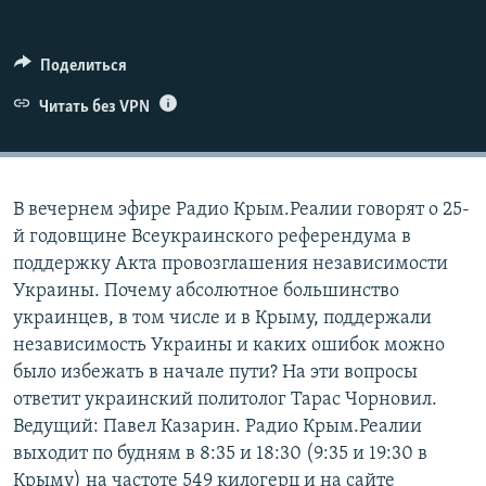
ELIFBE
Поделиться
УКРАИНСКАЯ ПРОБЛЕМА КРЫМА
Все сайты RFE/RL
Читать без VPN
В вечернем эфире Радио Крым.Реалии говорят о 25-
й годовщине Всеукраинского референдума в
поддержку Акта провозглашения независимости
Украины. Почему абсолютное большинство
украинцев, в том числе и в Крыму, поддержали
независимость Украины и каких ошибок можно
было избежать в начале пути? На эти вопросы
ответит украинский политолог Тарас Чорновил.
Ведущий: Павел Казарин. Радио Крым.Реалии
выходит по будням в 8:35 и 18:30 (9:35 и 19:30 в
Крыму) на частоте 549 килогерц и на сайте