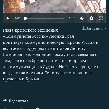
ПРИСОЕДИНЯЙТЕСЬ!
ПОБЕДИТЕЛЕЙ НЕ СУДЯТ?
КРЫМ.НЕПОКОРЕННЫЙ
0:00
2:18
ELIFBE
Загрузить
Глава крымского отделения
УКРАИНСКАЯ ПРОБЛЕМА КРЫМА
«Коммунисты России» Леонид Грач
Все сайты RFE/RL
критикует коммунистическую партию России и
волнуется о будущем памятников Ленину в
Симферополе. Волнения коммуниста связаны с
тем, что в октябре по-партизански провели
декоммунизацию в Судаке. Но Грач уверен, что
когда-то памятники Ленину восстановят и за
пределами Крыма.
Поделиться