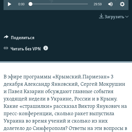
0:00
29:59
ПРИСОЕДИНЯЙТЕСЬ!
ПОБЕДИТЕЛЕЙ НЕ СУДЯТ?
КРЫМ.НЕПОКОРЕННЫЙ
Загрузить
ELIFBE
УКРАИНСКАЯ ПРОБЛЕМА КРЫМА
Поделиться
Все сайты RFE/RL
Читать без VPN
В эфире программы «Крымский.Пармезан» 3
декабря Александр Янковский, Сергей Мокрушин
и Павел Казарин обсуждают главные события
уходящей недели в Украине, России и в Крыму.
Какие «страшилки» рассказал Виктор Янукович на
пресс-конференции, сколько ракет выпустила
Украина во время учений и сколько из них
долетело до Симферополя? Ответы на эти вопросы в