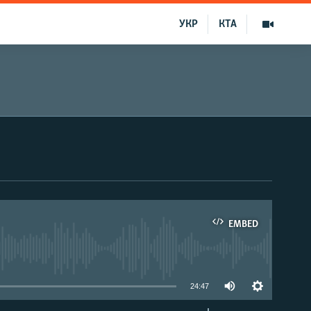
УКР
КТА
EMBED
able
24:47