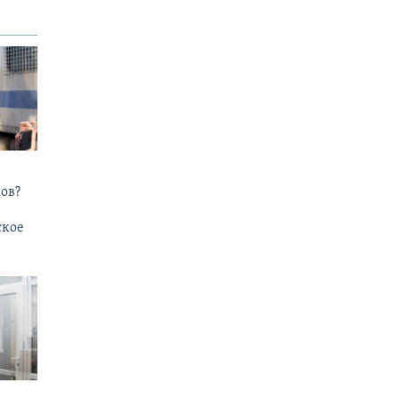
ов?
ское