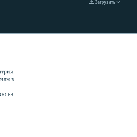
Загрузить
EMBED
митрий
дням в
00 69