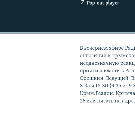
ПОБЕДИТЕЛЕЙ НЕ СУДЯТ?
Pop-out player
КРЫМ.НЕПОКОРЕННЫЙ
ELIFBE
УКРАИНСКАЯ ПРОБЛЕМА КРЫМА
В вечернем эфире Рад
оппозиции к крымском
неоднозначную реакци
прийти к власти в Ро
Орешкин. Ведущий: В
8:35 и 18:30 (9:35 и 1
Крым.Реалии. Крымчан
26 или писать на адрес