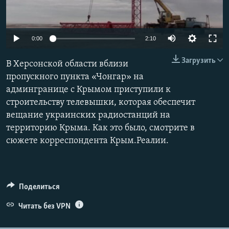
ПРИСОЕДИНЯЙТЕСЬ!
ПОБЕДИТЕЛЕЙ НЕ СУДЯТ?
КРЫМ.НЕПОКОРЕННЫЙ
0:00
2:10
ELIFBE
Загрузить
В Херсонской области вблизи
УКРАИНСКАЯ ПРОБЛЕМА КРЫМА
пропускного пункта «Чонгар» на
Все сайты RFE/RL
админгранице с Крымом приступили к
строительству телевышки, которая обеспечит
вещание украинских радиостанций на
территорию Крыма. Как это было, смотрите в
сюжете корреспондента Крым.Реалии.
Поделиться
Читать без VPN