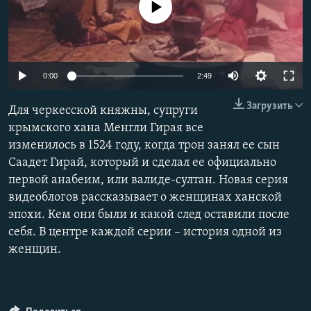
No media source currently available
ПРИСОЕДИНЯЙТЕСЬ!
ПОБЕДИТЕЛЕЙ НЕ СУДЯТ?
КРЫМ.НЕПОКОРЕННЫЙ
ELIFBE
0:00
2:49
УКРАИНСКАЯ ПРОБЛЕМА КРЫМА
Все сайты RFE/RL
Загрузить
Для черкесской княжны, супруги
крымского хана Менгли Гирая все
изменилось в 1524 году, когда трон занял ее сын
Саадет Гирай, который и сделал ее официально
первой анабеим, или валиде-султан. Новая серия
видеоблогов рассказывает о женщинах ханской
эпохи. Кем они были и какой след оставили после
себя. В центре каждой серии – история одной из
женщин.