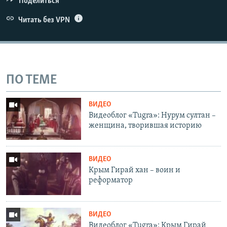
Поделиться
Читать без VPN
ПО ТЕМЕ
ВИДЕО
Видеоблог «Tugra»: Нурум султан –
женщина, творившая историю
ВИДЕО
Крым Гирай хан – воин и
реформатор
ВИДЕО
Видеоблог «Tugra»: Крым Гирай