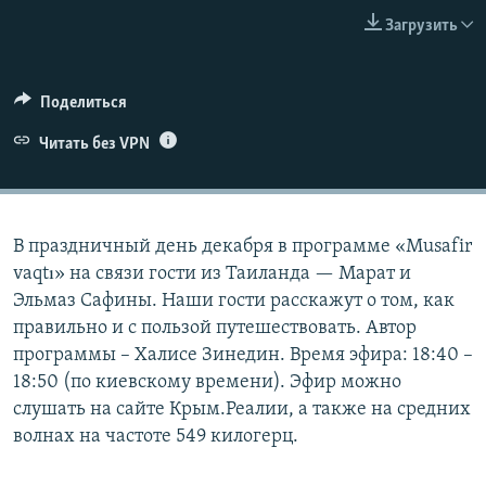
ПРИСОЕДИНЯЙТЕСЬ!
ПОБЕДИТЕЛЕЙ НЕ СУДЯТ?
Загрузить
КРЫМ.НЕПОКОРЕННЫЙ
ELIFBE
Поделиться
УКРАИНСКАЯ ПРОБЛЕМА КРЫМА
Читать без VPN
Все сайты RFE/RL
В праздничный день декабря в программе «Musafir
vaqtı» на связи гости из Таиланда — Марат и
Эльмаз Сафины. Наши гости расскажут о том, как
правильно и с пользой путешествовать. Автор
программы – Халисе Зинедин. Время эфира: 18:40 –
18:50 (по киевскому времени). Эфир можно
слушать на сайте Крым.Реалии, а также на средних
волнах на частоте 549 килогерц.