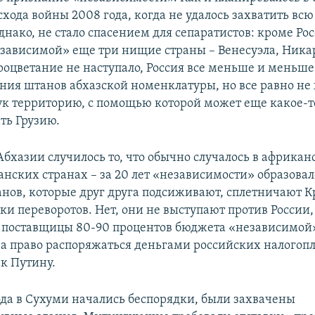
хода войны 2008 года, когда не удалось захватить всю
днако, не стало спасением для сепаратистов: кроме Р
зависимой» еще три нищие страны – Венесуэла, Никар
оцветание не наступало, Россия все меньше и меньше
ния штанов абхазской номенклатуры, но все равно не 
рук территорию, с помощью которой может еще какое-т
ть Грузию.
 Абхазии случилось то, что обычно случалось в африка
ских странах – за 20 лет «независимости» образовал
анов, которые друг друга подсиживают, сплетничают 
ки переворотов. Нет, они не выступают против России
поставщицы 80-90 процентов бюджета «независимой
за право распоряжаться деньгами российских налогоп
 к Путину.
года в Сухуми начались беспорядки, были захвачены