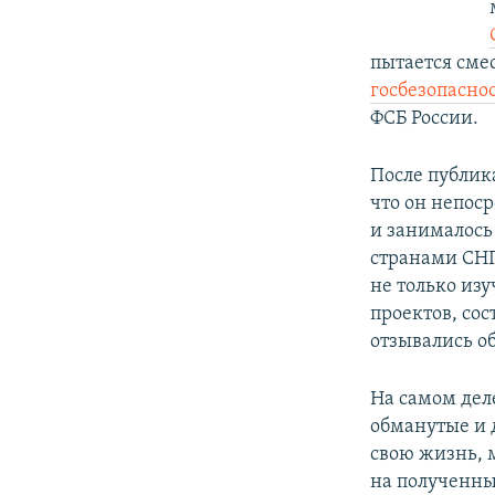
пытается сме
госбезопасно
ФСБ России.
После публик
что он непос
и занималось
странами СНГ
не только из
проектов, сос
отзывались об
На самом деле
обманутые и 
свою жизнь, 
на полученны