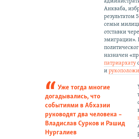
администрати
Анкваба, избр
результатом 5
семьи милици
отставки чере
эмиграции». 
политическог
назначен «пр
патриархату
с
и
рукоположи
Уже тогда многие
догадывались, что
событиями в Абхазии
руководят два человека –
Владислав Сурков и Рашид
Нургалиев