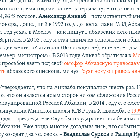
вные здания. Митингующие требовали отставки «пр
анного тремя годами ранее, в первом туре голосовани
4,96 % голосов.
Александр Анкваб
– потомственный ми
онера, дошедший в 1992 году до поста главы МВД Абха
з год уехал в Москву – как пишут в абхазских источни
Вернулся в 2003 году и стал одним из основателей общ
о движения «Айтайра» (Возрождение), еще через два 
емьер-министром». В 2013 году Анкваб обратился к
Мо
 просьбой взять под свой
омофор
Абхазскую православ
ть
абхазского епископа, минуя
Грузинскую православ
Утверждается, что на Анкваба покушались шесть раз. 
то, что он является ярым сторонником сближения Росс
оккупированной Россией Абхазии, в 2014 году его смес
выпускник Минской школы КГБ Рауль Хаджимба, с
199
г
оды – председатель Службы государственной безопасн
Абхазии. Уже тогда многие догадывались, что событи
руководят два человека –
Владислав Сурков
и
Рашид Ну