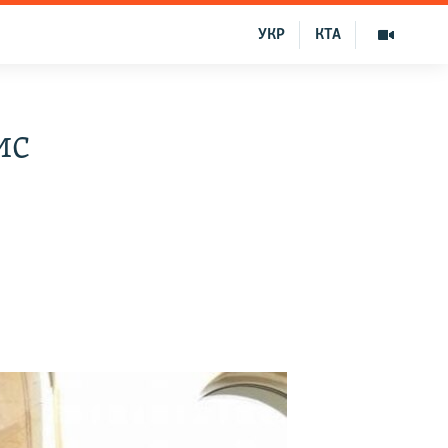
УКР
КТА
ис