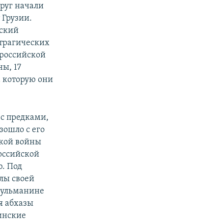
руг начали
 Грузии.
зский
 трагических
 российской
ы, 17
а которую они
 с предками,
зошло с его
цкой войны
оссийской
ю. Под
лы своей
сульманине
я абхазы
инские