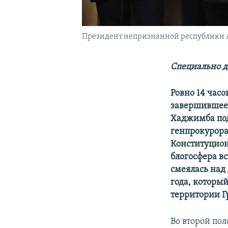
Президент непризнанной республики Аб
Специально д
Ровно 14 час
завершившеес
Хаджимба под
генпрокурора
Конституцион
блогосфера в
смеялась над
года, которы
территории Г
Во второй по