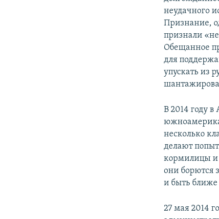
неудачного ис
Признание, о
признали «не
Обещанное пр
для поддержа
упускать из 
шантажирова
В 2014 году в
южноамерикан
несколько кл
делают попыт
кормилицы и 
они борются 
и быть ближе
27 мая 2014 