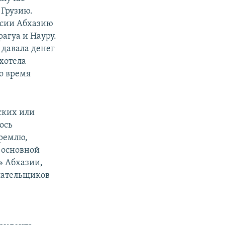
 Грузию.
оссии Абхазию
агуа и Науру.
 давала денег
хотела
о время
нских или
ось
Кремлю,
, основной
» Абхазии,
лательщиков