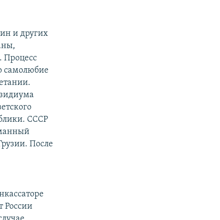
зин и других
аны,
. Процесс
о самолюбие
етании.
езидиума
ветского
блики. СССР
уманный
Грузии. После
нкассаторе
т России
случае