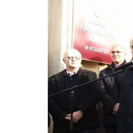
ПОБЕДИТЕЛЕЙ НЕ СУДЯТ?
КРЫМ.НЕПОКОРЕННЫЙ
ELIFBE
УКРАИНСКАЯ ПРОБЛЕМА КРЫМА