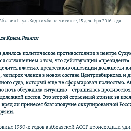
хазия Рауль Хаджимба на митинге, 15 декабря 2016 года
ля Крым.Реалии
ов длилось политическое противостояние в центре Суху
я соглашением о том, что действующий «президент» 
елится властью, предоставив оппозиции должности в
, четырех членов в новом составе Центризбиркома и д
ного суда, который еще не сформирован полностью. А
сю ночь обсуждала ситуацию – страшилась противостоя
 дележкой постов. Это второй серьезный кризис за пос
й вряд ли принесет благополучие оккупированной Росс
рузии.
ловине 1980-х годов в Абхазской АССР происходили уд