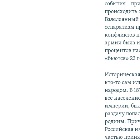
события – пр
происходить 
Взлелеянный 
сепаратизм п
конфликтов н
армии была и
процентов на
«бьются» 23 г
Историческая
кто-то сам ил
народом. В 1
все населени
империи, был
раздачу попа
родины. Прич
Российская и
частью приня