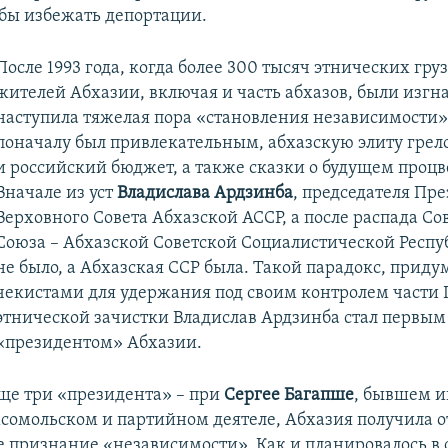
бы избежать депортации.
После 1993 года, когда более 300 тысяч этнических гру
жителей Абхазии, включая и часть абхазов, были изгн
наступила тяжелая пора «становления независимости»
поначалу был привлекательным, абхазскую элиту грел
и российский бюджет, а также сказки о будущем процв
Вначале из уст
Владислава Ардзинба
, председателя Пр
Верховного Совета Абхазской АССР, а после распада Со
Союза – Абхазской Советской Социалистической Респу
не было, а Абхазская ССР была. Такой парадокс, прид
чекистами для удержания под своим контролем части 
этнической зачистки Владислав Ардзинба стал первым
«президентом» Абхазии.
ще три «президента» – при
Сергее Багапше
, бывшем и
мсомольском и партийном деятеле, Абхазия получила о
 признание «независимости». Как и планировалось в 