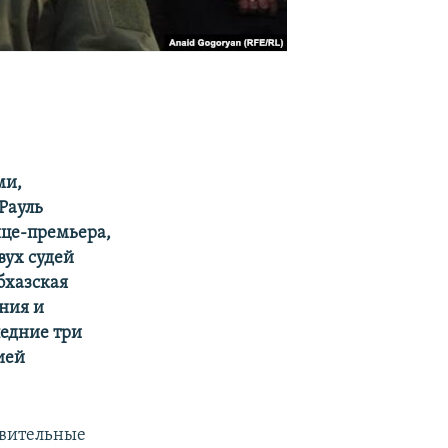
ми,
Рауль
ице-премьера,
вух судей
бхазская
ния и
ледние три
ией
ивительные