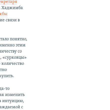
екретаря
та Хаджимба
жбы
ие связи в
тало понятно,
 именно этим
ничеству со
, «сурковцы»
е количество
стно
купить.
да-то
как изменить
а интуицию,
саждаемой с