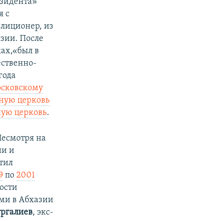
езидента»
я с
лиционер, из
зии. После
ках,«был в
ественно-
года
сковскому
ную церковь
ную церковь
.
Несмотря на
ии и
тил
9
по
2001
ости
ями в Абхазии
ргалиев
, экс-