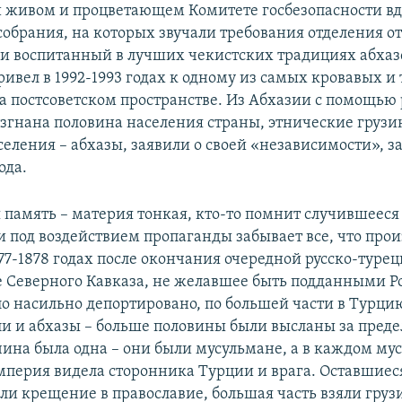
и живом и процветающем Комитете госбезопасности вд
собрания, на которых звучали требования отделения от
и воспитанный в лучших чекистских традициях абха
ривел в 1992-1993 годах к одному из самых кровавых и
а постсоветском пространстве. Из Абхазии с помощью
згнана половина населения страны, этнические грузин
селения – абхазы, заявили о своей «независимости», з
ода.
 память – материя тонкая, кто-то помнит случившееся
и под воздействием пропаганды забывает все, что прои
877-1878 годах после окончания очередной русско-туре
е Северного Кавказа, не желавшее быть подданными Р
о насильно депортировано, по большей части в Турци
ли и абхазы – больше половины были высланы за преде
ина была одна – они были мусульмане, а в каждом му
мперия видела сторонника Турции и врага. Оставшиес
ли крещение в православие, большая часть взяли груз