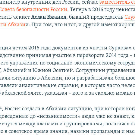
министр внутренних дел России, сейчас
заместитель с
Совета безопасности России
. Теперь в 2016 году чекис
стить чекист
Аслан Бжания
, бывший председатель
Слу
сти Абхази
и. При том, что и тот, и другой имеют хорош
ации летом 2016 года документов из «почты Суркова» с
редственно принимал участие в перевороте 2014 года –
 его управление по социально-экономическому сотруд
, Абхазией и Южной Осетией. Сотрудники управления
учали ситуацию в Абхазии, но и разрабатывали большо
тавляли аналитические справки, в которых часто неле
 абхазской элите, указывая – кого и за сколько можно 
, Россия создала в Абхазии ситуацию, при которой ког
доведенные до «независимости» люди уже не знают, 
мечутся между кланами и группировками, полагаясь н
е в советское время знания, навыки пропаганды и на