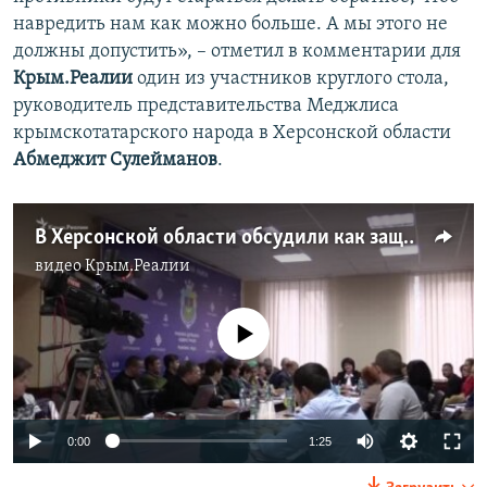
навредить нам как можно больше. А мы этого не
должны допустить», – отметил в комментарии для
Крым.Реалии
один из участников круглого стола,
руководитель представительства Меджлиса
крымскотатарского народа в Херсонской области
Абмеджит Сулейманов
.
В Херсонской области обсудили как защитить права крымчан (видео)
видео
Крым.Реалии
No media source currently available
0:00
1:25