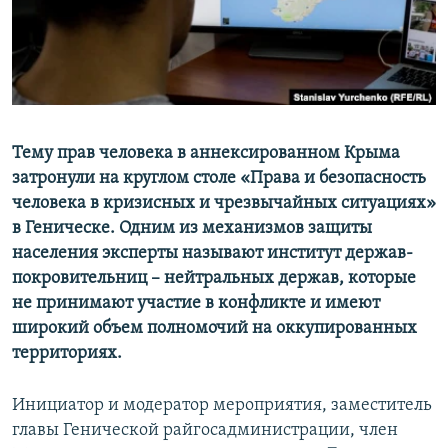
ПРИСОЕДИНЯЙТЕСЬ!
ПОБЕДИТЕЛЕЙ НЕ СУДЯТ?
КРЫМ.НЕПОКОРЕННЫЙ
ELIFBE
УКРАИНСКАЯ ПРОБЛЕМА КРЫМА
Все сайты RFE/RL
Тему прав человека в аннексированном Крыма
затронули на круглом столе «Права и безопасность
человека в кризисных и чрезвычайных ситуациях»
в Геническе. Одним из механизмов защиты
населения эксперты называют институт держав-
покровительниц – нейтральных держав, которые
не принимают участие в конфликте и имеют
широкий объем полномочий на оккупированных
территориях.
Инициатор и модератор мероприятия, заместитель
главы Генической райгосадминистрации, член