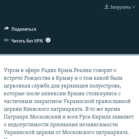
ПРИСОЕДИНЯЙТЕСЬ!
ПОБЕДИТЕЛЕЙ НЕ СУДЯТ?
Загрузить
КРЫМ.НЕПОКОРЕННЫЙ
ELIFBE
Поделиться
УКРАИНСКАЯ ПРОБЛЕМА КРЫМА
Читать без VPN
Все сайты RFE/RL
Утром в эфире Радио Крым.Реалии говорят о
встрече Рождества в Крыму и о том какой была
церковная служба для украинцев полуострова,
которые после аннексии Крыма столкнулись с
частичным закрытием Украинской православной
церкви Киевского патриархата. В то же время
Патриарх Московский и всея Руси Кирилл заявляет
о недопустимости признания независимости
Украинской церкви от Московского патриархата.