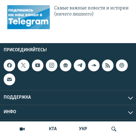
Cамые важные новости и истории
(ничего лишнего)
ПРИСОЕДИНЯЙТЕСЬ!
ПОДДЕРЖКА
ИНФО
UTC+3
Copyright Крым.Реалии, 2026 | Все права защищены.
КТА
УКР