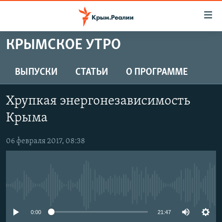
Доступность
ссылки
Вернуться
КРЫМСКОЕ УТРО
к
НОВОСТИ
основному
СПЕЦПРОЕКТЫ
ВЫПУСКИ
СТАТЬИ
О ПРОГРАММЕ
содержанию
ВОДА
Вернутся
ГРУЗ 200
Хрупкая энергонезависимость
к
ИСТОРИЯ
КАРТА ВОЕННЫХ ОБЪЕКТОВ КРЫМА
главной
Крыма
ЕЩЕ
11 ЛЕТ ОККУПАЦИИ КРЫМА. 11 ИСТОРИЙ СОПРОТИВЛЕНИЯ
навигации
Вернутся
06 февраля 2017, 08:38
РАДІО СВОБОДА
ИНТЕРАКТИВ
к
КАК ОБОЙТИ БЛОКИРОВКУ
ИНФОГРАФИКА
поиску
ТЕЛЕПРОЕКТ КРЫМ.РЕАЛИИ
Українською
No media source currently available
СОВЕТЫ ПРАВОЗАЩИТНИКОВ
Qırımtatar
0:00
21:47
ПРОПАВШИЕ БЕЗ ВЕСТИ