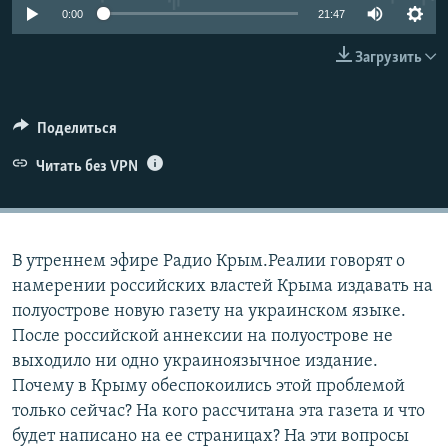
0:00
21:47
ПРИСОЕДИНЯЙТЕСЬ!
ПОБЕДИТЕЛЕЙ НЕ СУДЯТ?
КРЫМ.НЕПОКОРЕННЫЙ
Загрузить
ELIFBE
УКРАИНСКАЯ ПРОБЛЕМА КРЫМА
Поделиться
Все сайты RFE/RL
Читать без VPN
В утреннем эфире Радио Крым.Реалии говорят о
намерении российских властей Крыма издавать на
полуострове новую газету на украинском языке.
После российской аннексии на полуострове не
выходило ни одно украиноязычное издание.
Почему в Крыму обеспокоились этой проблемой
только сейчас? На кого рассчитана эта газета и что
будет написано на ее страницах? На эти вопросы