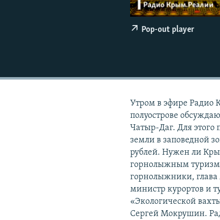
ПОБЕДИТЕЛЕЙ НЕ СУДЯТ?
КРЫМ.НЕПОКОРЕННЫЙ
Pop-out player
ELIFBE
УКРАИНСКАЯ ПРОБЛЕМА КРЫМА
Утром в эфире Радио 
полуострове обсуждаю
Чатыр-Даг. Для этого
земли в заповедной з
рублей. Нужен ли Кры
горнолыжным туризмом
горнолыжники, глава 
министр курортов и т
«Экологической вахт
Сергей Мокрушин. Ради