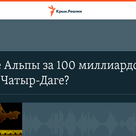
 Альпы за 100 миллиард
 Чатыр-Даге?
No media source currently avail