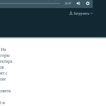
21:47
Загрузить
EMBED
 На
 горы
гектара
ов
ит с
кие
совета
–
5 и