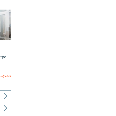
утро
ыпуски