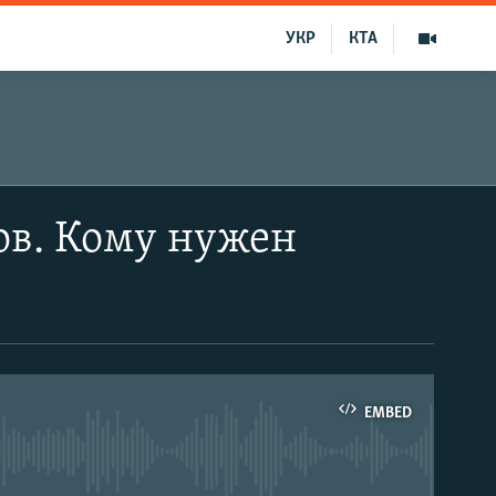
УКР
КТА
ов. Кому нужен
EMBED
able