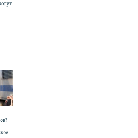
могут
ов?
ское