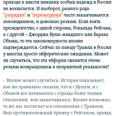
приходе к власти никаких особых надежд в России
не возлагается. И наоборот, разного рода
"разрядки"
и
"перезагрузки"
часто заканчиваются
похолоданием, и довольно резким. Если взять
президентство, с одной стороны, Рональда Рейгана,
а с другой – Джорджа Буша-младшего или Барака
Обамы, то эта закономерность вполне
подтверждается. Сейчас по поводу Трампа в России
у многих просто эйфорические ожидания. Может
ли случиться, что эта эйфория сменится очень
резким возвращением к неприятной реальности?
– Вполне может случиться. История показывает,
как вы правильно сказали, что и с Бушем, и с
Обамой все начиналось с гораздо более теплых
отношений, чем заканчивалось. Вполне возможно,
то же нас постигнет и в отношениях с Трампом.
Ваш противоположный пример с Рейганом, правда,