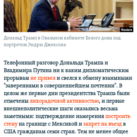
ПРИСОЕДИНЯЙТЕСЬ!
ПОБЕДИТЕЛЕЙ НЕ СУДЯТ?
КРЫМ.НЕПОКОРЕННЫЙ
ELIFBE
Дональд Трамп в Овальном кабинете Белого дома под
УКРАИНСКАЯ ПРОБЛЕМА КРЫМА
портретом Эндрю Джексона
Все сайты RFE/RL
Телефонный разговор Дональда Трампа и
Владимира Путина ни к каким дипломатическим
прорывам
не привел
и свелся к обмену взаимными
"заверениями в совершеннейшем почтении". В
целом же первые дни президентства Трампа были
отмечены
лихорадочной активностью
, и первые
внешнеполитические шаги оказались весьма
заметными: подтверждение намерения
построить
стену
на границе с Мексикой и
запрет на въезд
в
США гражданам семи стран. Тем не менее общее