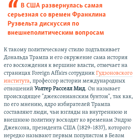
В США развернулась самая
серьезная со времен Франклина
Рузвельта дискуссия по
внешнеполитическим вопросам
К такому политическому стилю подталкивает
Дональда Трампа и его окружение сама история
его восхождения к вершине власти, отмечает на
страницах Foreign Affairs сотрудник
Гудзоновского
института
, профессор истории международных
отношений
Уолтер Расселл Мид
. Он называет
происходящее "джексонианским бунтом", так как,
по его мнению, ядро избирателей Трампа
составляют люди, чьи взгляды на внутреннюю и
внешнюю политику восходят ко временам Эндрю
Джексона, президента США (1829–1837), которого
нередко называют первым популистом в Белом