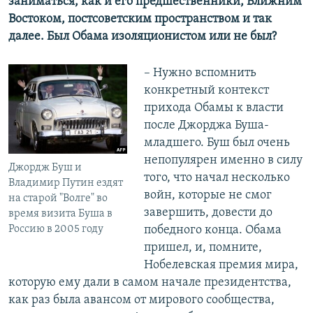
заниматься, как и его предшественники, Ближним
Востоком, постсоветским пространством и так
далее. Был Обама изоляционистом или не был?
– Нужно вспомнить
конкретный контекст
прихода Обамы к власти
после Джорджа Буша-
младшего. Буш был очень
непопулярен именно в силу
Джордж Буш и
того, что начал несколько
Владимир Путин ездят
войн, которые не смог
на старой "Волге" во
завершить, довести до
время визита Буша в
Россию в 2005 году
победного конца. Обама
пришел, и, помните,
Нобелевская премия мира,
которую ему дали в самом начале президентства,
как раз была авансом от мирового сообщества,