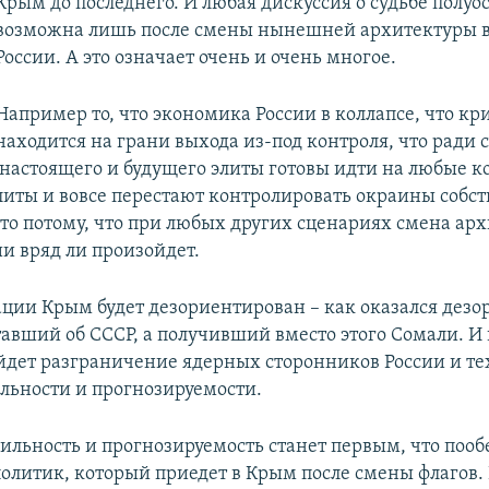
Крым до последнего. И любая дискуссия о судьбе полуо
возможна лишь после смены нынешней архитектуры в
России. А это означает очень и очень многое.
Например то, что экономика России в коллапсе, что кр
находится на грани выхода из-под контроля, что ради 
 настоящего и будущего элиты готовы идти на любые 
элиты и вовсе перестают контролировать окраины собс
сто потому, что при любых других сценариях смена ар
ии вряд ли произойдет.
уации Крым будет дезориентирован – как оказался дез
тавший об СССР, а получивший вместо этого Сомали. И 
йдет разграничение ядерных сторонников России и тех
льности и прогнозируемости.
бильность и прогнозируемость станет первым, что поо
олитик, который приедет в Крым после смены флагов. 