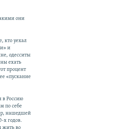
 какими они
, кто уехал
ми» и
яне, одесситы
ены ехать
тот процент
чее «пускание
 в Россию
м по себе
ер, нашедшей
-х годов.
ы жить во