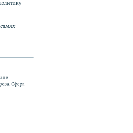
 политику
 самих
ал в
рова. Сфера