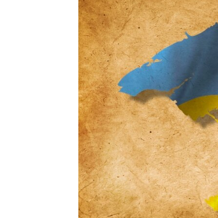
ПОБЕДИТЕЛЕЙ НЕ СУДЯТ?
КРЫМ.НЕПОКОРЕННЫЙ
ELIFBE
УКРАИНСКАЯ ПРОБЛЕМА КРЫМА