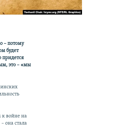
о – потому
ом будет
о придется
ым, это – «мы
аинских
ильность
 к войне на
– она стала