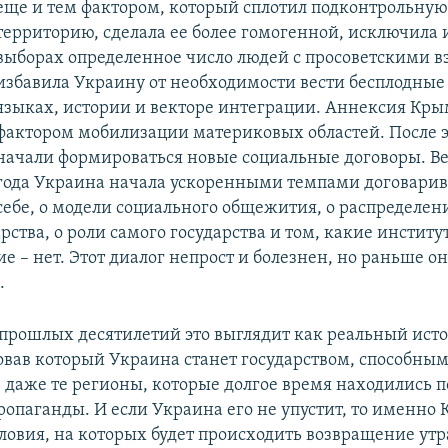
еще и тем фактором, который сплотил подконтрольную
территорию, сделала ее более гомогенной, исключила и
выборах определенное число людей с просоветскими в
избавила Украину от необходимости вести бесплодные
языках, истории и векторе интеграции. Аннексия Кры
фактором мобилизации материковых областей. После э
начали формироваться новые социальные договоры. Ве
года Украина начала ускоренными темпами договарив
себе, о модели социального общежития, о распределен
рства, о роли самого государства и том, какие инстит
е – нет. Этот диалог непрост и болезнен, но раньше о
.
 прошлых десятилетий это выглядит как реальный ист
овав который Украина станет государством, способны
 даже те регионы, которые долгое время находились 
ропаганды. И если Украина его не упустит, то именно
словия, на которых будет происходить возвращение ут