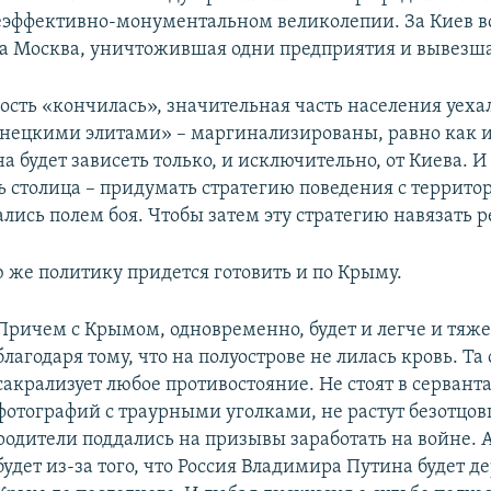
еэффективно-монументальном великолепии. За Киев 
ла Москва, уничтожившая одни предприятия и вывезша
ть «кончилась», значительная часть населения уехала
нецкими элитами» – маргинализированы, равно как и 
а будет зависеть только, и исключительно, от Киева. И
ь столица – придумать стратегию поведения с террито
лись полем боя. Чтобы затем эту стратегию навязать р
ю же политику придется готовить и по Крыму.
Причем с Крымом, одновременно, будет и легче и тяже
благодаря тому, что на полуострове не лилась кровь. Та 
сакрализует любое противостояние. Не стоят в сервант
фотографий с траурными уголками, не растут безотцо
родители поддались на призывы заработать на войне. 
будет из-за того, что Россия Владимира Путина будет д