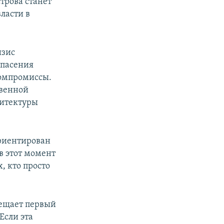
строва станет
ласти в
изис
спасения
компромиссы.
твенной
хитектуры
ориентирован
в этот момент
, кто просто
бещает первый
Если эта