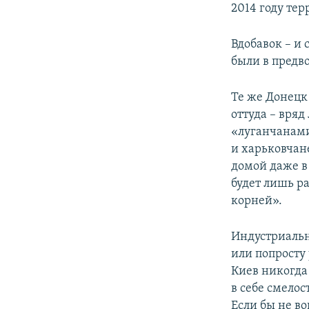
2014 году тер
Вдобавок – и 
были в предв
Те же Донецк
оттуда – вря
«луганчанами
и харьковчан
домой даже в
будет лишь ра
корней».
Индустриальн
или попросту
Киев никогда
в себе смело
Если бы не в