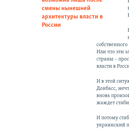
возможна лишь после
смены нынешней
архитектуры власти в
России
собственного
Или что эти 
страны – про
власти в Росс
И в этой сит
Донбасс, меч
вновь произо
жаждет стаби
И потому ста
украинский п