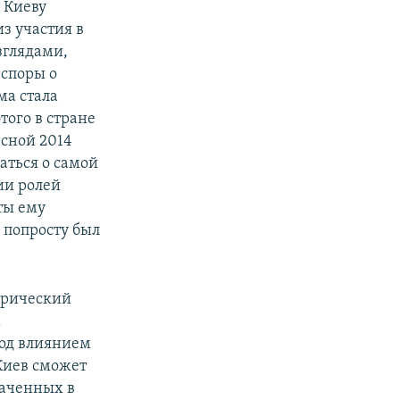
 Киеву
з участия в
зглядами,
 споры о
ма стала
того в стране
сной 2014
аться о самой
ии ролей
уты ему
н попросту был
орический
м
под влиянием
 Киев сможет
раченных в