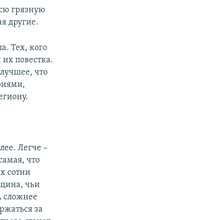
всю грязную
я другие.
. Тех, кого
их повестка.
 лучшее, что
риями,
егиону.
лее. Легче –
самая, что
ах сотни
вщина, чьи
А сложнее
ержаться за