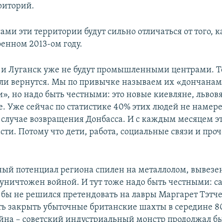
риторий.
сами эти территории будут сильно отличаться от того,
оенном 2013-ом году.
 и Луганск уже не будут промышленными центрами. Те
д ли вернутся. Мы по привычке называем их «дончана
», но надо быть честными: это новые киевляне, львов
е. Уже сейчас по статистике 40% этих людей не намер
 случае возвращения Донбасса. И с каждым месяцем э
сти. Потому что дети, работа, социальные связи и про
ый потенциал региона спилен на металлолом, вывезен
 уничтожен войной. И тут тоже надо быть честными: са
 бы не решился претендовать на лавры Маргарет Тэтч
сть закрыть убыточные британские шахты в середине 80
ойна – советский индустриальный монстр продолжал б