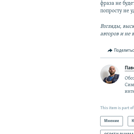
фраза не буде
попросту не у
Взгляды, выс
авторов и не
Поделить
Пав
Обо
Симф
инт
This item is part of
Мнение