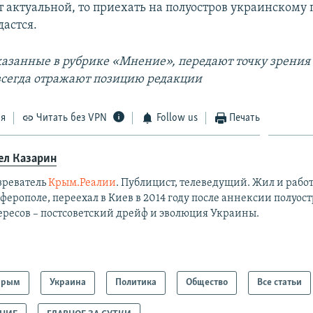
т актуальной, то приехать на полуостров украинскому
дастся.
казанные в рубрике «Мнение», передают точку зрения
 всегда отражают позицию редакции
ся
Читать без VPN
Follow us
Печать
ел Казарин
зреватель
Крым.Реалии
. Публицист, телеведущий. Жил и работ
ерополе, переехал в Киев в 2014 году после аннексии полуост
ересов – постсоветский дрейф и эволюция Украины.
Крым
Украина
Политика
Общество
Все статьи