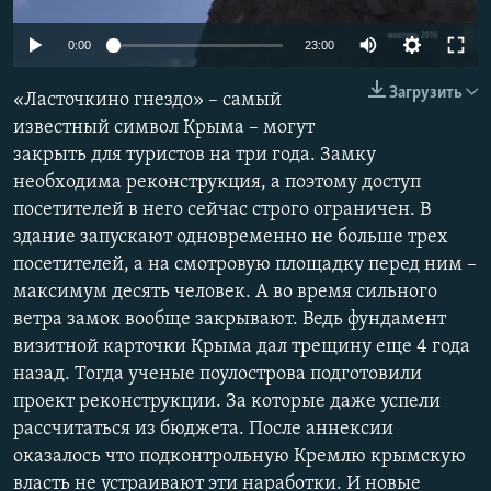
ПРИСОЕДИНЯЙТЕСЬ!
ПОБЕДИТЕЛЕЙ НЕ СУДЯТ?
0:00
23:00
КРЫМ.НЕПОКОРЕННЫЙ
Загрузить
«Ласточкино гнездо» – самый
ELIFBE
известный символ Крыма – могут
УКРАИНСКАЯ ПРОБЛЕМА КРЫМА
закрыть для туристов на три года. Замку
Все сайты RFE/RL
необходима реконструкция, а поэтому доступ
посетителей в него сейчас строго ограничен. В
здание запускают одновременно не больше трех
посетителей, а на смотровую площадку перед ним –
максимум десять человек. А во время сильного
ветра замок вообще закрывают. Ведь фундамент
визитной карточки Крыма дал трещину еще 4 года
назад. Тогда ученые поулострова подготовили
проект реконструкции. За которые даже успели
рассчитаться из бюджета. После аннексии
оказалось что подконтрольную Кремлю крымскую
власть не устраивают эти наработки. И новые