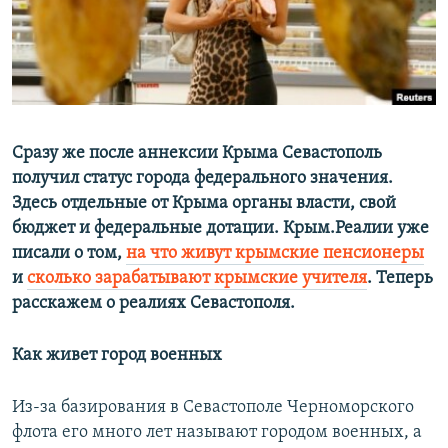
ПРИСОЕДИНЯЙТЕСЬ!
ПОБЕДИТЕЛЕЙ НЕ СУДЯТ?
КРЫМ.НЕПОКОРЕННЫЙ
ELIFBE
УКРАИНСКАЯ ПРОБЛЕМА КРЫМА
Все сайты RFE/RL
Сразу же после аннексии Крыма Севастополь
получил статус города федерального значения.
Здесь отдельные от Крыма органы власти, свой
бюджет и федеральные дотации.​ Крым.Реалии уже
писали о том,
на что живут крымские пенсионеры
и
сколько зарабатывают крымские учителя
. Теперь
расскажем о реалиях Севастополя.
Как живет город военных
Из-за базирования в Севастополе Черноморского
флота его много лет называют городом военных, а