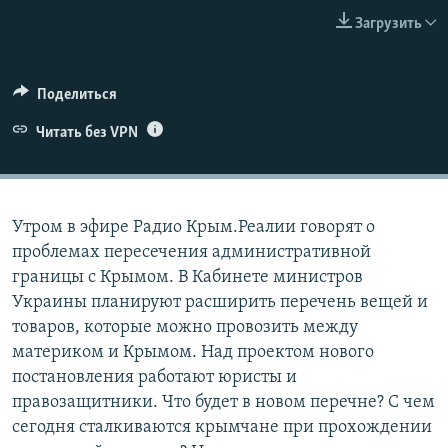
ПРИСОЕДИНЯЙТЕСЬ!
ПОБЕДИТЕЛЕЙ НЕ СУДЯТ?
Загрузить
КРЫМ.НЕПОКОРЕННЫЙ
ELIFBE
Поделиться
УКРАИНСКАЯ ПРОБЛЕМА КРЫМА
Читать без VPN
Все сайты RFE/RL
Утром в эфире Радио Крым.Реалии говорят о
проблемах пересечения административной
границы с Крымом. В Кабинете министров
Украины планируют расширить перечень вещей и
товаров, которые можно провозить между
материком и Крымом. Над проектом нового
постановления работают юристы и
правозащитники. Что будет в новом перечне? С чем
сегодня сталкиваются крымчане при прохождении