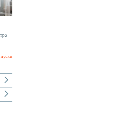
утро
ыпуски