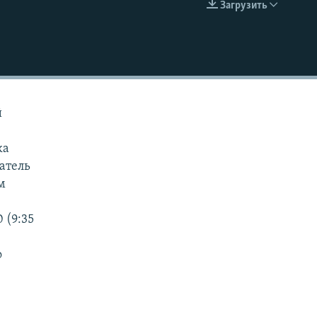
Загрузить
EMBED
й
ка
атель
м
 (9:35
а
о