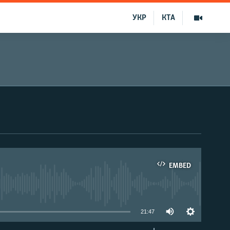
УКР
КТА
EMBED
able
21:47