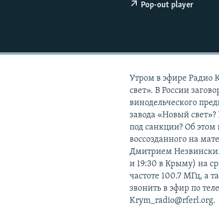
ПОБЕДИТЕЛЕЙ НЕ СУДЯТ?
Pop-out player
КРЫМ.НЕПОКОРЕННЫЙ
ELIFBE
УКРАИНСКАЯ ПРОБЛЕМА КРЫМА
Утром в эфире Радио 
свет». В России заго
винодельческого пред
завода «Новый свет»?
под санкции? Об этом
воссозданного на мат
Дмитрием Незвинским.
и 19:30 в Крыму) на с
частоте 100.7 МГц, а 
звонить в эфир по тел
Krym_radio@rferl.org.