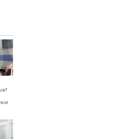
ов?
ское