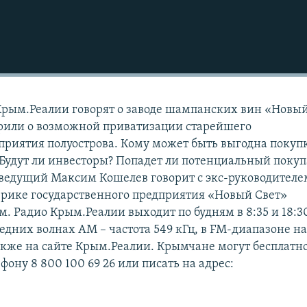
Крым.Реалии говорят о заводе шампанских вин «Новы
ворили о возможной приватизации старейшего
приятия полуострова. Кому может быть выгодна покуп
 Будут ли инвесторы? Попадет ли потенциальный покуп
 ведущий Максим Кошелев говорит с экс-руководителе
ерике государственного предприятия «Новый Свет»
 Радио Крым.Реалии выходит по будням в 8:35 и 18:30
редних волнах АМ – частота 549 кГц, в FM-диапазоне н
также на сайте Крым.Реалии. Крымчане могут бесплатн
ефону 8 800 100 69 26 или писать на адрес: