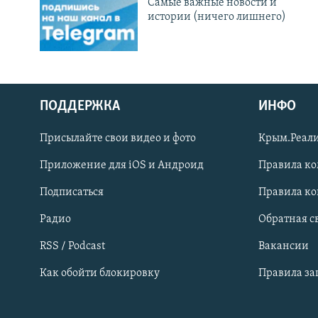
Cамые важные новости и
истории (ничего лишнего)
ПОДДЕРЖКА
ИНФО
Українською
Присылайте свои видео и фото
Крым.Реали
Qırımtatar
Приложение для iOS и Андроид
Правила к
Подписаться
Правила к
ПРИСОЕДИНЯЙТЕСЬ!
Радио
Обратная с
RSS / Podcast
Вакансии
Как обойти блокировку
Правила з
Все сайты RFE/RL