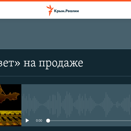
вет» на продаже
No media source currently avail
0:00