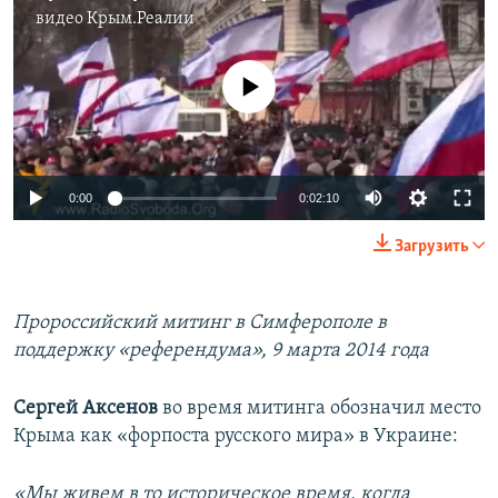
видео
Крым.Реалии
No media source currently available
0:00
0:02:10
Загрузить
Пророссийский митинг в Симферополе в
поддержку «референдума», 9 марта 2014 года
Сергей Аксенов
во время митинга обозначил место
Крыма как «форпоста русского мира» в Украине:
«Мы живем в то историческое время, когда