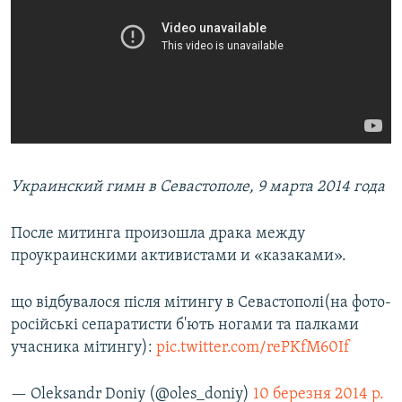
Украинский гимн в Севастополе, 9 марта 2014 года
После митинга произошла драка между
проукраинскими активистами и «казаками».
що відбувалося після мітингу в Севастополі(на фото-
російські сепаратисти б'ють ногами та палками
учасника мітингу):
pic.twitter.com/rePKfM60If
— Oleksandr Doniy (@oles_doniy)
10 березня 2014 р.