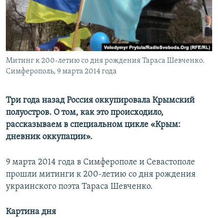
ПРИСОЕДИНЯЙТЕСЬ!
ПОБЕДИТЕЛЕЙ НЕ СУДЯТ?
КРЫМ.НЕПОКОРЕННЫЙ
ELIFBE
Митинг к 200-летию со дня рождения Тараса Шевченко.
УКРАИНСКАЯ ПРОБЛЕМА КРЫМА
Симферополь, 9 марта 2014 года
Все сайты RFE/RL
Три года назад Россия оккупировала Крымский
полуостров. О том, как это происходило,
рассказываем в специальном цикле «Крым:
дневник оккупации».
9 марта 2014 года в Симферополе и Севастополе
прошли митинги к 200-летию со дня рождения
украинского поэта Тараса Шевченко.
Картина дня