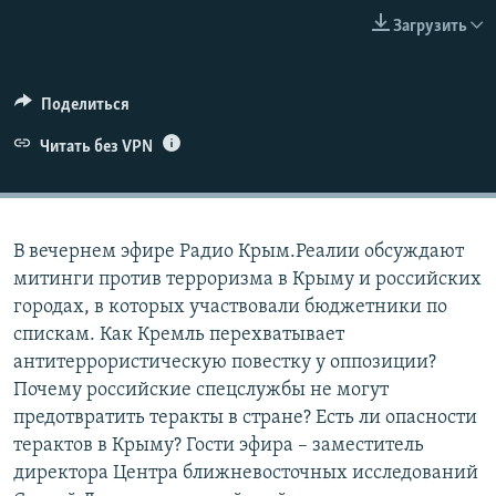
Загрузить
ELIFBE
УКРАИНСКАЯ ПРОБЛЕМА КРЫМА
Все сайты RFE/RL
Поделиться
Читать без VPN
В вечернем эфире Радио Крым.Реалии обсуждают
митинги против терроризма в Крыму и российских
городах, в которых участвовали бюджетники по
спискам. Как Кремль перехватывает
антитеррористическую повестку у оппозиции?
Почему российские спецслужбы не могут
предотвратить теракты в стране? Есть ли опасности
терактов в Крыму? Гости эфира – заместитель
директора Центра ближневосточных исследований