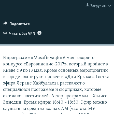
ПРИСОЕДИНЯЙТЕСЬ!
ПОБЕДИТЕЛЕЙ НЕ СУДЯТ?
Загрузить
КРЫМ.НЕПОКОРЕННЫЙ
ELIFBE
Поделиться
УКРАИНСКАЯ ПРОБЛЕМА КРЫМА
Читать без VPN
Все сайты RFE/RL
В программе «Musafir vaqtı» 6 мая говорят о
конкурсе «Евровидение-2017», который пройдет в
Киеве с 9 по 13 мая. Кроме основных мероприятий
в городе планируют провести «Дни Крыма». Гостья
эфира Леране Хайбуллаева расскажет о
специальной программе и сюрпризах, которые
ожидают посетителей. Автор программы – Халисе
Зинедин. Время эфира: 18:40 – 18:50. Эфир можно
слушать на средних волнах AM (частота 549