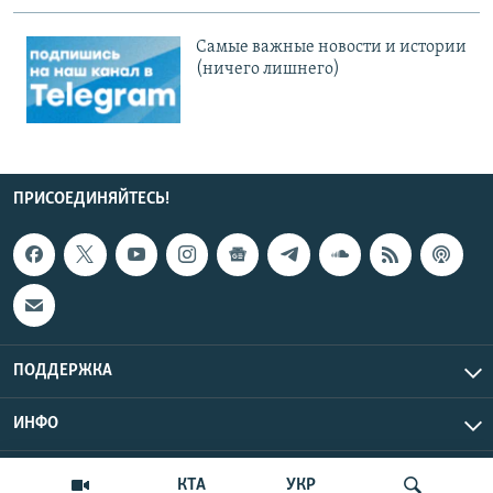
Cамые важные новости и истории
(ничего лишнего)
ПРИСОЕДИНЯЙТЕСЬ!
ПОДДЕРЖКА
ИНФО
UTC+3
Copyright Крым.Реалии, 2026 | Все права защищены.
КТА
УКР