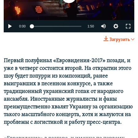
ПРИСОЕДИНЯЙТЕСЬ!
ПОБЕДИТЕЛЕЙ НЕ СУДЯТ?
КРЫМ.НЕПОКОРЕННЫЙ
0:00
1:50
ELIFBE
УКРАИНСКАЯ ПРОБЛЕМА КРЫМА
Загрузить
Все сайты RFE/RL
Первый полуфинал «Евровидения-2017» позади, и
уже в четверг состоится второй. На открытии этого
шоу будет попурри из композиций, ранее
выигравших в песенном конкурсе, а также
традиционный украинский гопак от народного
ансамбля. Иностранные журналисты и фаны
преимущественно хвалят Украину за организацию
такого масштабного концерта, хотя и жалуются на
проблемы с логистикой и работу пресс-центра.