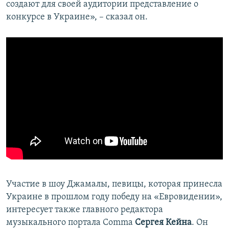
создают для своей аудитории представление о
конкурсе в Украине», – сказал он.
Участие в шоу Джамалы, певицы, которая принесла
Украине в прошлом году победу на «Евровидении»,
интересует также главного редактора
музыкального портала Comma
Сергея Кейна
. Он