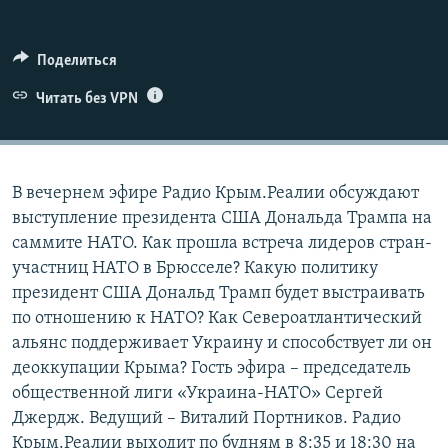
ПРИСОЕДИНЯЙТЕСЬ!
ПОБЕДИТЕЛЕЙ НЕ СУДЯТ?
КРЫМ.НЕПОКОРЕННЫЙ
Поделиться
ELIFBE
Читать без VPN
УКРАИНСКАЯ ПРОБЛЕМА КРЫМА
Все сайты RFE/RL
В вечернем эфире Радио Крым.Реалии обсуждают
выступление президента США Дональда Трампа на
саммите НАТО. Как прошла встреча лидеров стран-
участниц НАТО в Брюсселе? Какую политику
президент США Дональд Трамп будет выстраивать
по отношению к НАТО? Как Североатлантический
альянс поддерживает Украину и способствует ли он
деоккупации Крыма? Гость эфира – председатель
общественной лиги «Украина-НАТО» Сергей
Джердж. Ведущий – Виталий Портников. Радио
Крым.Реалии выходит по будням в 8:35 и 18:30 на