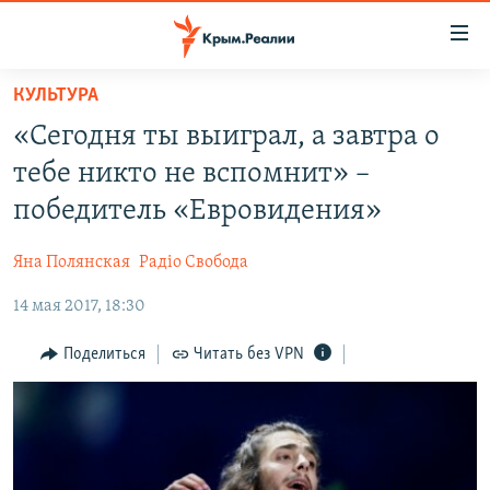
Доступность
ссылки
Вернуться
КУЛЬТУРА
к
НОВОСТИ
«Сегодня ты выиграл, а завтра о
основному
СПЕЦПРОЕКТЫ
содержанию
тебе никто не вспомнит» –
ВОДА
Вернутся
ГРУЗ 200
победитель «Евровидения»
к
ИСТОРИЯ
КАРТА ВОЕННЫХ ОБЪЕКТОВ КРЫМА
главной
Яна Полянская
Радіо Свобода
ЕЩЕ
11 ЛЕТ ОККУПАЦИИ КРЫМА. 11 ИСТОРИЙ СОПРОТИВЛЕНИЯ
навигации
Вернутся
14 мая 2017, 18:30
РАДІО СВОБОДА
ИНТЕРАКТИВ
к
КАК ОБОЙТИ БЛОКИРОВКУ
ИНФОГРАФИКА
Поделиться
Читать без VPN
поиску
ТЕЛЕПРОЕКТ КРЫМ.РЕАЛИИ
Українською
СОВЕТЫ ПРАВОЗАЩИТНИКОВ
Qırımtatar
ПРОПАВШИЕ БЕЗ ВЕСТИ