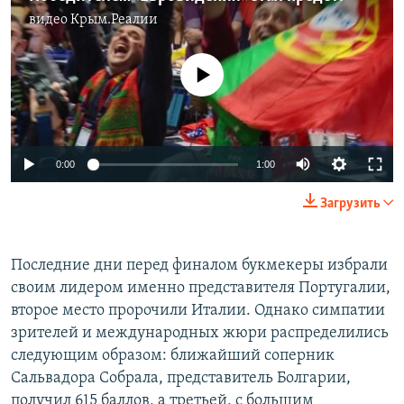
видео
Крым.Реалии
No media source currently available
0:00
1:00
Загрузить
Последние дни перед финалом букмекеры избрали
своим лидером именно представителя Португалии,
второе место пророчили Италии. Однако симпатии
зрителей и международных жюри распределились
следующим образом: ближайший соперник
Сальвадора Собрала, представитель Болгарии,
получил 615 баллов, а третьей, с большим