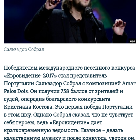
ПРИСОЕДИНЯЙТЕСЬ!
ПОБЕДИТЕЛЕЙ НЕ СУДЯТ?
КРЫМ.НЕПОКОРЕННЫЙ
ELIFBE
УКРАИНСКАЯ ПРОБЛЕМА КРЫМА
Все сайты RFE/RL
Сальвадор Собрал
Победителем международного песенного конкурса
«Евровидение-2017» стал представитель
Португалии Сальвадор Собрал с композицией Amar
Pelos Dois. Он получил 758 баллов от зрителей и
судей, опередив болгарского конкурсанта
Кристиана Костова. Это первая победа Португалии
в этом шоу. Однако Собрал сказал, что не чувствует
себя героем, ведь «Евровидение» дает
кратковременную ведомость. Главное – делать
качественную музыку и после конкурса, уверен он.​