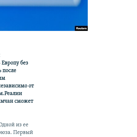
л
 Европу без
ь после
им
независимо от
ым.Реалии
рымчан сможет
Одной из ее
союза. Первый