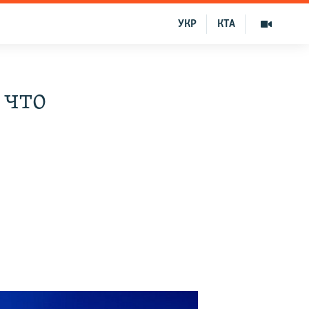
УКР
КТА
 что