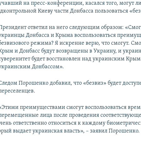
вучавший на пресс-конференции, касался того, могут л
дконтрольной Киеву части Донбасса пользоваться «бе
​Президент ответил на него следующим образом: «Смог
украинцы Донбасса и Крыма воспользоваться преиму
безвизового режима? Я искренне верю, что смогут. Смо
Крым и Донбасс будут возвращены в Украину, и украи
суверенитет будет восстановлен над украинским Крым
украинским Донбассом».
Следом Порошенко добавил, что «безвиз» будет доступ
переселенцев.
«Этими преимуществами смогут воспользоваться вре
перемещенные лица после проведения соответствующе
ень ответственно относиться к каждому биометриче
торый выдает украинская власть», – заявил Порошенко.