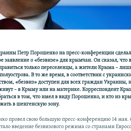
раины Петр Порошенко на пресс-конференции сдела
 заявление о «безвизе» для крымчан. Он сказал, что в
тправиться только переселенцы, а жители Крыма – лиш
олуострова. В то же время, в соответствии с украинск
ством, «безвиз» доступен для всех граждан Украины, 
и живут – в Крыму или на материке. Корреспондент Кр
браться в том, что имел в виду Порошенко, и кто из к
зжать в шенгенскую зону.
ко провел свою большую пресс-конференцию 14 мая. 
стало введение безвизового режима со странами Евро