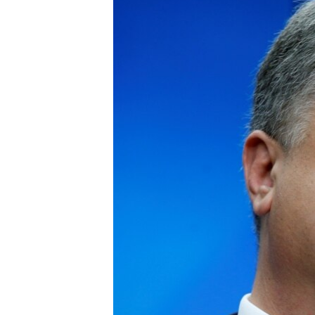
ПОБЕДИТЕЛЕЙ НЕ СУДЯТ?
КРЫМ.НЕПОКОРЕННЫЙ
ELIFBE
УКРАИНСКАЯ ПРОБЛЕМА КРЫМА