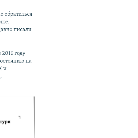
о обратиться
ике.
давно писали
2016 году
состоянию на
К и
,