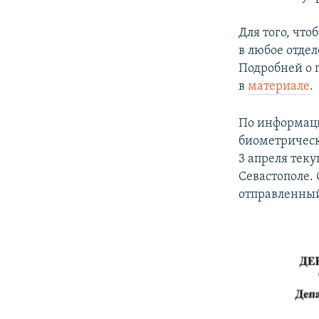
Для того, чт
в любое отде
Подробней о 
в
материале
.
По информаци
биометрическ
3 апреля тек
Севастополе.
отправленны