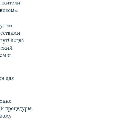
и жители
звизом».
ут ли
ществами
гут! Когда
нский
ом и
ен для
менно
й процедуры.
скому