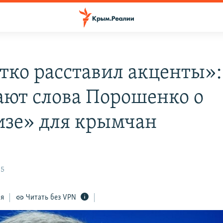
тко расставил акценты»:
ают слова Порошенко о
изе» для крымчан
05
ся
Читать без VPN