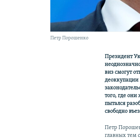
Петр Порошенко
Президент Ук
неоднозначное
виз смогут о
деоккупации п
законодатель
того, где он
пытался разо
свободно въе
Петр Порошен
главных тем 