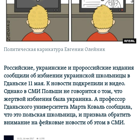
ПРИСОЕДИНЯЙТЕСЬ!
ПОБЕДИТЕЛЕЙ НЕ СУДЯТ?
КРЫМ.НЕПОКОРЕННЫЙ
ELIFBE
УКРАИНСКАЯ ПРОБЛЕМА КРЫМА
Все сайты RFE/RL
Политическая карикатура Евгении Олейник
Российские, украинские и пророссийские издания
сообщили об избиении украинской школьницы в
Гданьске 11 мая. К новости подкрепили и видео.
Однако в СМИ Польши не говорится о том, что
жертвой избиения была украинка. А профессор
Гданьского университета Марта Коваль сообщила,
что это польская школьница, и призвала обратить
внимание на фейковые новости об этом в СМИ.