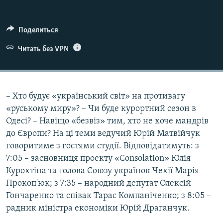
ПРИСОЕДИНЯЙТЕСЬ!
ПОБЕДИТЕЛЕЙ НЕ СУДЯТ?
КРЫМ.НЕПОКОРЕННЫЙ
Поделиться
ELIFBE
Читать без VPN
УКРАИНСКАЯ ПРОБЛЕМА КРЫМА
Все сайты RFE/RL
– Хто будує «український світ» на противагу
«руському миру»? – Чи буде курортний сезон в
Одесі? – Навіщо «безвіз» тим, хто не хоче мандрів
до Європи? На ці теми ведучий Юрій Матвійчук
говоритиме з гостями студії. Відповідатимуть: з
7:05 – засновниця проекту «Сonsolation» Юлія
Курохтіна та голова Союзу українок Чехії Марія
Прокоп'юк; з 7:35 – народний депутат Олексій
Гончаренко та співак Тарас Компаніченко; з 8:05 –
радник міністра економіки Юрій Драганчук.