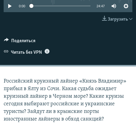
ПРИСОЕДИНЯЙТЕСЬ!
ПОБЕДИТЕЛЕЙ НЕ СУДЯТ?
0:00
24:47
КРЫМ.НЕПОКОРЕННЫЙ
Загрузить
ELIFBE
УКРАИНСКАЯ ПРОБЛЕМА КРЫМА
Поделиться
Все сайты RFE/RL
Читать без VPN
Российский круизный лайнер «Князь Владимир»
прибыл в Ялту из Сочи. Какая судьба ожидает
круизный лайнер в Черном море? Какие круизы
сегодня выбирают российские и украинские
туристы? Зайдут ли в крымские порты
иностранные лайнеры в обход санкций?