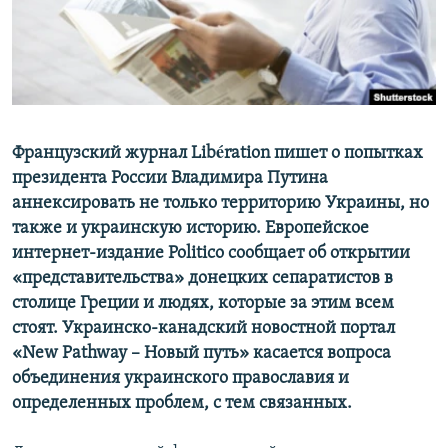
ПРИСОЕДИНЯЙТЕСЬ!
ПОБЕДИТЕЛЕЙ НЕ СУДЯТ?
КРЫМ.НЕПОКОРЕННЫЙ
ELIFBE
УКРАИНСКАЯ ПРОБЛЕМА КРЫМА
Все сайты RFE/RL
Французский журнал Libération пишет о попытках
президента России Владимира Путина
аннексировать не только территорию Украины, но
также и украинскую историю. Европейское
интернет-издание Politico сообщает об открытии
«представительства» донецких сепаратистов в
столице Греции и людях, которые за этим всем
стоят. Украинско-канадский новостной портал
«New Pathway – Новый путь» касается вопроса
объединения украинского православия и
определенных проблем, с тем связанных.