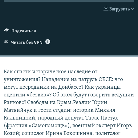
ПРИСОЕДИНЯЙТЕСЬ!
ПОБЕДИТЕЛЕЙ НЕ СУДЯТ?
Загрузить
КРЫМ.НЕПОКОРЕННЫЙ
ELIFBE
Поделиться
УКРАИНСКАЯ ПРОБЛЕМА КРЫМА
Читать без VPN
Все сайты RFE/RL
Как спасти историческое наследие от
уничтожения? Нападение на патруль ОБСЕ: что
могут посредники на Донбассе? Как украинцы
оценили «безвиз»? Об этом будут говорить ведущий
Ранкової Свободы на Крым.Реалии Юрий
Матвийчук и гости студии: историк Михаил
Кальницкий, народный депутат Тарас Пастух
(фракция «Самопомощь»), военный эксперт Игорь
Козий; социолог Ирина Бекешкина, политолог