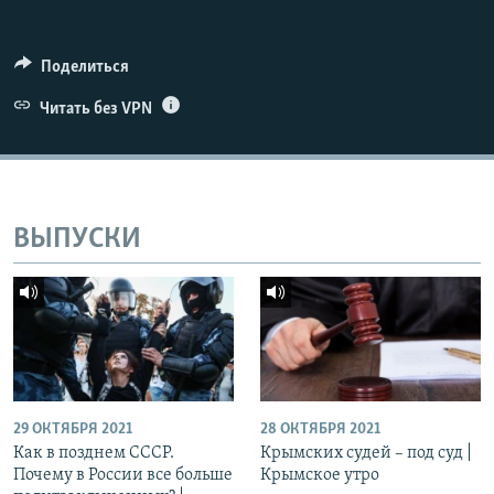
ПРИСОЕДИНЯЙТЕСЬ!
ПОБЕДИТЕЛЕЙ НЕ СУДЯТ?
КРЫМ.НЕПОКОРЕННЫЙ
Поделиться
ELIFBE
Читать без VPN
УКРАИНСКАЯ ПРОБЛЕМА КРЫМА
Все сайты RFE/RL
ВЫПУСКИ
29 ОКТЯБРЯ 2021
28 ОКТЯБРЯ 2021
Как в позднем СССР.
Крымских судей – под суд |
Почему в России все больше
Крымское утро