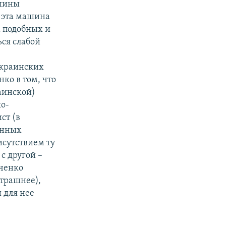
ашины
о эта машина
м подобных и
ься слабой
украинских
ко в том, что
аинской)
о-
ст (в
анных
исутствием ту
с другой –
ьченко
страшнее),
 для нее