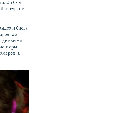
ии. Он был
ой фигурант
андра и Олега
ународном
родителями
олонтеры
камерой, а