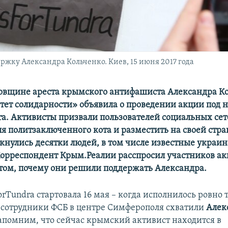
ржку Александра Кольченко. Киев, 15 июня 2017 года
довщине ареста крымского антифашиста Александра К
тет солидарности» объявила о проведении акции под 
ra. Активисты призвали пользователей социальных се
я политзаключенного кота и разместить на своей стра
кнулись десятки людей, в том числе известные украи
орреспондент Крым.Реалии расспросил участников ак
 том, почему они решили поддержать Александра.
rTundra стартовала 16 мая – когда исполнилось ровно т
 сотрудники ФСБ в центре Симферополя схватили
Алек
апомним, что сейчас крымский активист находится в