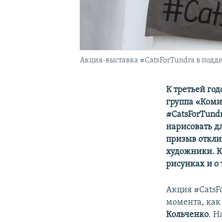
Акция-выставка #CatsForTundra в подде
К третьей го
группа «Коми
#CatsForTund
нарисовать дл
призыв откли
художники. К
рисунках и о
Акция #CatsFo
момента, как
Кольченко
. Н