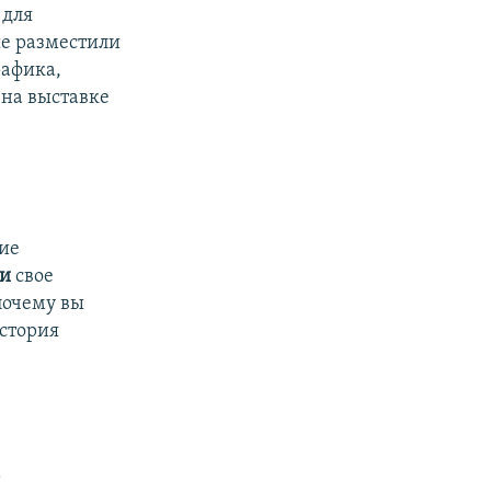
 для
ые разместили
рафика,
 на выставке
кие
и
свое
почему вы
история
а