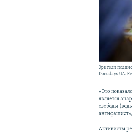
Зрители подпис
Docudays UA. Ки
​«Это показа
является ана
свободы (ведь
антифашист»,
Активисты ре