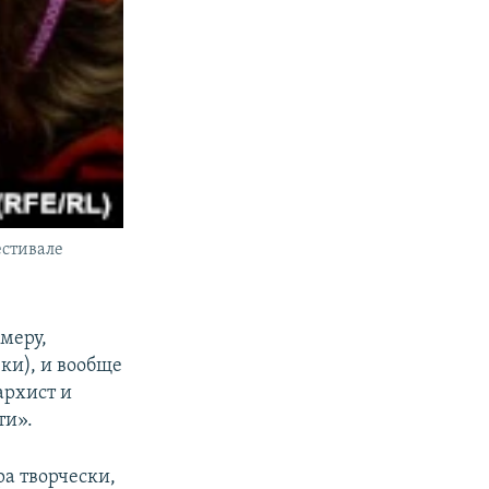
естивале
меру,
ки), и вообще
архист и
ти».
а творчески,