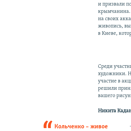
и призвали п
крымчанина. 
на своих акк
живопись, вы
в Киеве, кото
Среди участн
художники. Н
участие в акц
решили приня
вашего рисунк
Никита Кадан
Кольченко – живое