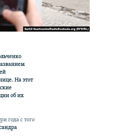
ольченко
названием
тей
нице. На этот
нские
ции об их
ри года с того
сандра