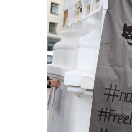
ПОБЕДИТЕЛЕЙ НЕ СУДЯТ?
КРЫМ.НЕПОКОРЕННЫЙ
ELIFBE
УКРАИНСКАЯ ПРОБЛЕМА КРЫМА