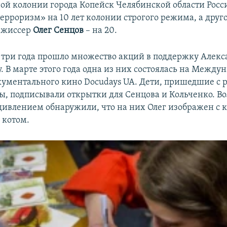
ой колонии города Копейск Челябинской области Росс
терроризм» на 10 лет колонии строгого режима, а друг
ежиссер
Олег Сенцов
– на 20.
три года прошло множество акций в поддержку Алекс
. В марте этого года одна из них состоялась на Межд
кументального кино Docudays UA. Дети, пришедшие с 
ы, подписывали открытки для Сенцова и Кольченко. В
удивлением обнаружили, что на них Олег изображен с 
 котом.