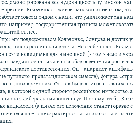
продемонстрирована вся чудовищность путинской м
репрессий. Кольченко – живое напоминание о том, чт
работает совсем рядом с нами, что уничтожает она на
что, например, государственная граница может оказат
защитой от нее.
Еще: мы поддерживаем Кольченко, Сенцова и других 
заложников российской власти. Но особенность Кольчен
он почти невидимка для нынешней (в том числе и укр
масс-медийной оптики и способов освещения российск
украинского противостояния. Он – анархист, антифаши
 не путинско-пропагандистском смысле), фигура «стр
к по нашим временам. Он как бы взламывает своим пр
ь, в которой с одной стороны российское имперство, а 
ационал-либеральный консенсус. Поэтому чтобы Кол
оне видимости (а иначе его положение станет гораздо 
оточиться на его нехарактерности, инаковости и найти
сания.