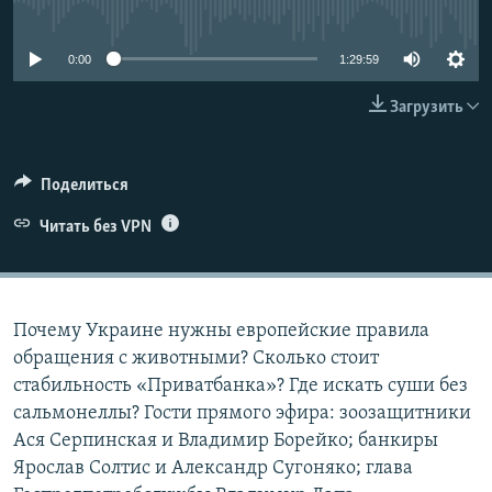
No media source currently available
ПРИСОЕДИНЯЙТЕСЬ!
ПОБЕДИТЕЛЕЙ НЕ СУДЯТ?
КРЫМ.НЕПОКОРЕННЫЙ
0:00
1:29:59
ELIFBE
Загрузить
УКРАИНСКАЯ ПРОБЛЕМА КРЫМА
Все сайты RFE/RL
Поделиться
Читать без VPN
Почему Украине нужны европейские правила
обращения с животными? Сколько стоит
стабильность «Приватбанка»? Где искать суши без
сальмонеллы? Гости прямого эфира: зоозащитники
Ася Серпинская и Владимир Борейко; банкиры
Ярослав Солтис и Александр Сугоняко; глава