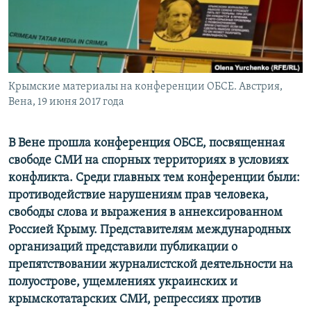
ПРИСОЕДИНЯЙТЕСЬ!
ПОБЕДИТЕЛЕЙ НЕ СУДЯТ?
КРЫМ.НЕПОКОРЕННЫЙ
ELIFBE
Крымские материалы на конференции ОБСЕ. Австрия,
УКРАИНСКАЯ ПРОБЛЕМА КРЫМА
Вена, 19 июня 2017 года
Все сайты RFE/RL
В Вене прошла конференция ОБСЕ, посвященная
свободе СМИ на спорных территориях в условиях
конфликта. Среди главных тем конференции были:
противодействие нарушениям прав человека,
свободы слова и выражения в аннексированном
Россией Крыму. Представителям международных
организаций представили публикации о
препятствовании журналистской деятельности на
полуострове, ущемлениях украинских и
крымскотатарских СМИ, репрессиях против