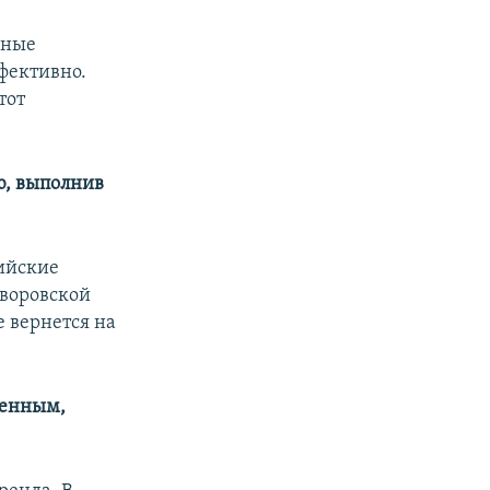
нные
ффективно.
тот
ю, выполнив
ийские
 воровской
е вернется на
военным,