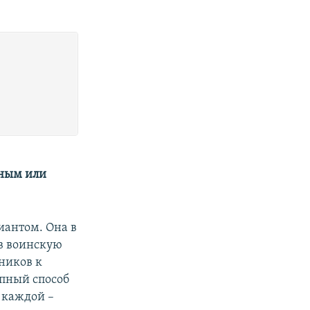
зным или
иантом. Она в
 в воинскую
чников к
упный способ
в каждой –