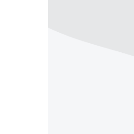
ПОБЕДИТЕЛЕЙ НЕ СУДЯТ?
КРЫМ.НЕПОКОРЕННЫЙ
ELIFBE
УКРАИНСКАЯ ПРОБЛЕМА КРЫМА