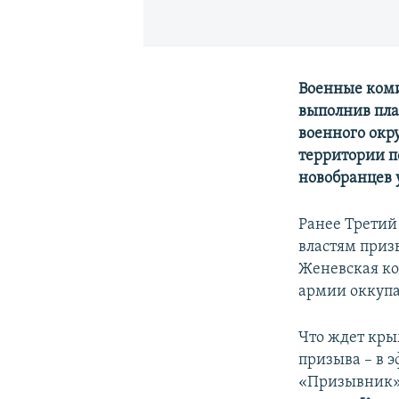
Военные коми
выполнив пла
военного окру
территории по
новобранцев 
Ранее Третий
властям приз
Женевская ко
армии оккупа
Что ждет кры
призыва – в 
«Призывник