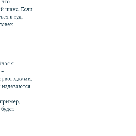
 что
ий шанс. Если
ся в суд.
ловек
йчас я
 –
ервогодками,
и издеваются
пример,
 будет