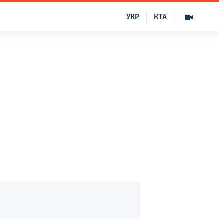
УКР
КТА