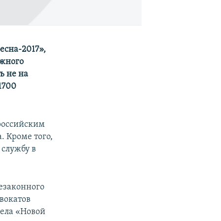
сна-2017»,
Южного
ь не на
1700
российским
. Кроме того,
 службу в
езаконного
вокатов
дела «Новой