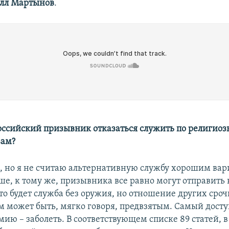
лл Мартынов
.
оссийский призывник отказаться служить по религио
вам?
, но я не считаю альтернативную службу хорошим вар
ше, к тому же, призывника все равно могут отправить
это будет служба без оружия, но отношение других сро
м может быть, мягко говоря, предвзятым. Самый дост
мию – заболеть. В соответствующем списке 89 статей, 