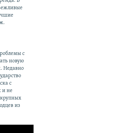
ренда. В
«вежливые
лучшие
ж.
проблемы с
ать новую
я. Недавно
ударство
ска с
 и не
в крупных
одцев из