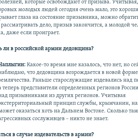
болезней, которые освобождают от призыва. Учитывая,
оровых молодых людей сегодня очень мало, это хорош
рывает глаза на состояние призывника, можно обратить
 рассматривать дело, призыв закончится, а молодой че
а, даже если проиграет.
ь ли в российской армии дедовщина?
Чаплыгин:
Какое-то время мне казалось, что нет, но се
наблюдаю, что дедовщина возрождается в новой форме
землячества. Раньше старослужащие издевались над п
а теперь представители определенных регионов Росси
над призывниками из других регионов. Учитывая
экстерриториальный принцип службы, крымчанин, на
может оказаться хоть на Дальнем Востоке. Сколько там
агрессивных сослуживцев – никто не знает.
ться в случае издевательств в армии?