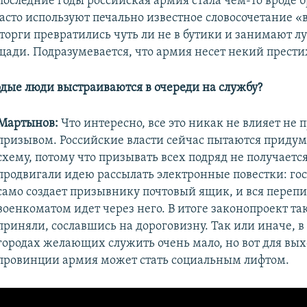
последние годы российская армия стала чем-то вроде б
асто используют печально известное словосочетание 
нторги превратились чуть ли не в бутики и занимают 
щади. Подразумевается, что армия несет некий прести
лодые люди выстраиваются в очереди на службу?
Мартынов:
Что интересно, все это никак не влияет не 
призывом. Российские власти сейчас пытаются придум
схему, потому что призывать всех подряд не получаетс
продвигали идею рассылать электронные повестки: гос
само создает призывнику почтовый ящик, и вся перепи
военкоматом идет через него. В итоге законопроект так
приняли, сославшись на дороговизну. Так или иначе, 
городах желающих служить очень мало, но вот для вых
провинции армия может стать социальным лифтом.