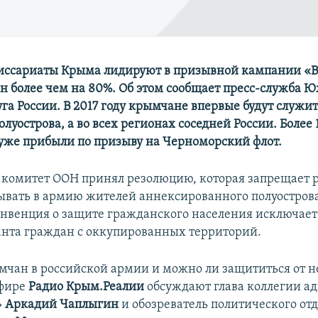
ссариаты Крыма лидируют в призывной кампании «Ве
н более чем на 80%. Об этом сообщает пресс-служба 
га России. В 2017 году крымчане впервые будут служит
луострова, а во всех регионах соседней России. Более 
уже прибыли по призыву на Черноморский флот.
 комитет ООН принял резолюцию, которая запрещает 
ывать в армию жителей аннексированного полуострова
нвенция о защите гражданского населения исключает
нта граждан с оккупированных территорий.
мчан в российской армии и можно ли защититься от н
эфире
Радио Крым.Реалии
обсуждают глава коллегии ад
»
Аркадий Чаплыгин
и обозреватель политического от