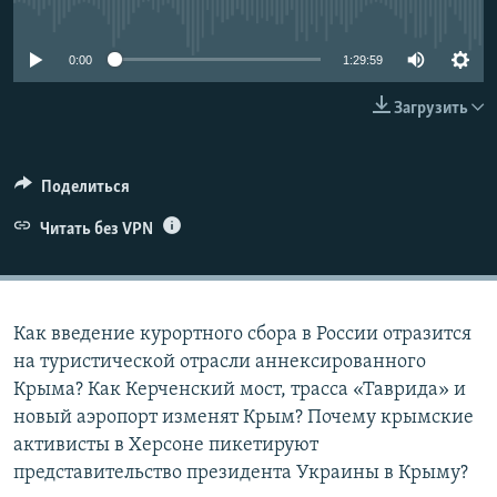
No media source currently available
ПРИСОЕДИНЯЙТЕСЬ!
ПОБЕДИТЕЛЕЙ НЕ СУДЯТ?
КРЫМ.НЕПОКОРЕННЫЙ
0:00
1:29:59
ELIFBE
Загрузить
УКРАИНСКАЯ ПРОБЛЕМА КРЫМА
Все сайты RFE/RL
Поделиться
Читать без VPN
Как введение курортного сбора в России отразится
на туристической отрасли аннексированного
Крыма? Как Керченский мост, трасса «Таврида» и
новый аэропорт изменят Крым? Почему крымские
активисты в Херсоне пикетируют
представительство президента Украины в Крыму?