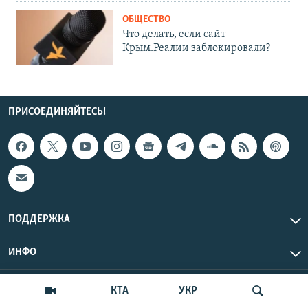
ОБЩЕСТВО
Что делать, если сайт
Крым.Реалии заблокировали?
ПРИСОЕДИНЯЙТЕСЬ!
ПОДДЕРЖКА
ИНФО
UTC+3
Copyright Крым.Реалии, 2026 | Все права защищены.
КТА
УКР