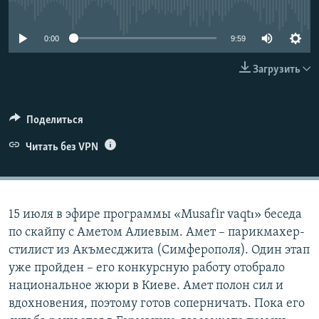
No media source currently available
ПРИСОЕДИНЯЙТЕСЬ!
ПОБЕДИТЕЛЕЙ НЕ СУДЯТ?
КРЫМ.НЕПОКОРЕННЫЙ
0:00
9:59
ELIFBE
Загрузить
УКРАИНСКАЯ ПРОБЛЕМА КРЫМА
Все сайты RFE/RL
Поделиться
Читать без VPN
15 июля в эфире программы «Musafir vaqtı» беcеда
по скайпу с Аметом Алиевым. Амет – парикмахер-
стилист из Акъмесджита (Симферополя). Один этап
уже пройден – его конкурсную работу отобрало
национальное жюри в Киеве. Амет полон сил и
вдохновения, поэтому готов соперничать. Пока его