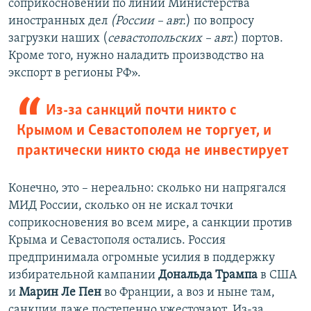
соприкосновений по линии Министерства
иностранных дел
(России – авт.
) по вопросу
загрузки наших (
севастопольских – авт.
) портов.
Кроме того, нужно наладить производство на
экспорт в регионы РФ».
Из-за санкций почти никто с
Крымом и Севастополем не торгует, и
практически никто сюда не инвестирует
Конечно, это – нереально: сколько ни напрягался
МИД России, сколько он не искал точки
соприкосновения во всем мире, а санкции против
Крыма и Севастополя остались. Россия
предпринимала огромные усилия в поддержку
избирательной кампании
Дональда Трампа
в США
и
Марин Ле Пен
во Франции, а воз и ныне там,
санкции даже постепенно ужесточают. Из-за