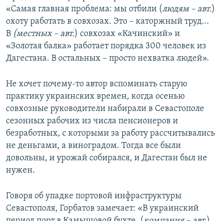
«Самая главная проблема: мы отбили (
людям – авт.
)
охоту работать в совхозах. Это – каторжный труд...
В
(местных – авт.
) совхозах «Качинский» и
«Золотая балка» работает порядка 300 человек из
Дагестана. В остальных – просто нехватка людей».
Не хочет почему-то автор вспоминать старую
практику украинских времен, когда осенью
совхозные руководители набирали в Севастополе
сезонных рабочих из числа пенсионеров и
безработных, с которыми за работу рассчитывались
не деньгами, а виноградом. Тогда все были
довольны, и урожай собирался, и Дагестан был не
нужен.
Говоря об упадке портовой инфраструктуры
Севастополя, Горбатов замечает: «В украинский
период порт в Камышовой бухте, (
компания – авт.
)