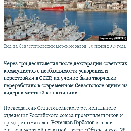
ПРИСОЕДИНЯЙТЕСЬ!
ПОБЕДИТЕЛЕЙ НЕ СУДЯТ?
КРЫМ.НЕПОКОРЕННЫЙ
ELIFBE
УКРАИНСКАЯ ПРОБЛЕМА КРЫМА
Все сайты RFE/RL
Вид на Севастопольский морской завод, 30 июня 2017 года
Через три десятилетия после декларации советских
коммунистов о необходимости ускорения и
перестройки в СССР, их учение было творчески
переработано в современном Севастополе одним из
лидеров местной «оппозиции».
Председатель Севастопольского регионального
отделения Российского союза промышленников и
предпринимателей
Вячеслав Горбатов
в своей
статье в местной печатной газете «Объектив» от 28