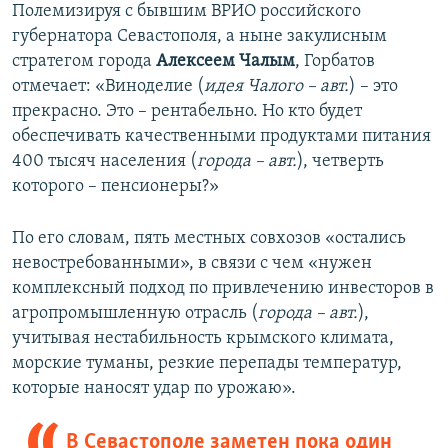
Полемизируя с бывшим ВРИО российского
губернатора Севастополя, а ныне закулисным
стратегом города
Алексеем Чалым
, Горбатов
отмечает: «Виноделие (
идея Чалого – авт.
) – это
прекрасно. Это – рентабельно. Но кто будет
обеспечивать качественными продуктами питания
400 тысяч населения (
города – авт.
), четверть
которого – пенсионеры?»
По его словам, пять местных совхозов «остались
невостребованными», в связи с чем «нужен
комплексный подход по привлечению инвесторов в
агропромышленную отрасль (
города – авт.
),
учитывая нестабильность крымского климата,
морские туманы, резкие перепады температур,
которые наносят удар по урожаю».
В Севастополе заметен пока один