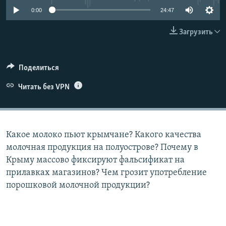
ПРИСОЕДИНЯЙТЕСЬ!
ПОБЕДИТЕЛЕЙ НЕ СУДЯТ?
0:00
24:47
КРЫМ.НЕПОКОРЕННЫЙ
Загрузить
ELIFBE
УКРАИНСКАЯ ПРОБЛЕМА КРЫМА
Поделиться
Все сайты RFE/RL
Читать без VPN
Какое молоко пьют крымчане? Какого качества
молочная продукция на полуострове? Почему в
Крыму массово фиксируют фальсификат на
прилавках магазинов? Чем грозит употребление
порошковой молочной продукции?