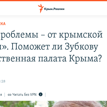
ЕКА
проблемы – от крымской
и». Поможет ли Зубкову
твенная палата Крыма?
3:28
ся
Читать без VPN