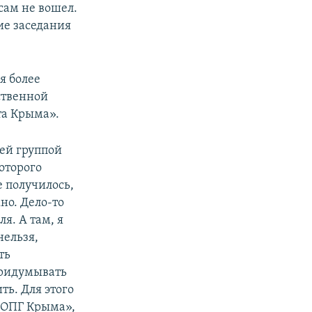
 сам не вошел.
ие заседания
я более
ственной
та Крыма».
чей группой
оторого
е получилось,
но. Дело-то
я. А там, я
нельзя,
ть
придумывать
ь. Для этого
о ОПГ Крыма»,