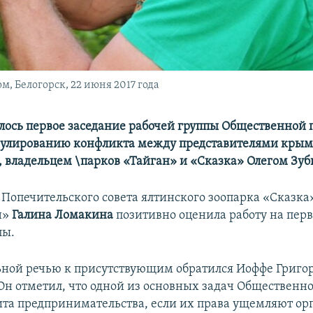
, Белогорск, 22 июня 2017 года
ялось первое заседание рабочей группы Общественной
гулированию конфликта между представителями крым
 владельцем \парков «Тайган» и «Сказка» Олегом Зу
 Попечительского совета ялтинского зоопарка «Сказка
н»
Галина Ломакина
​позитивно оценила работу на пер
пы.
ьной речью к присутствующим обратился Иоффе Григо
Он отметил, что одной из основных задач Общественн
ита предпринимательства, если их права ущемляют ор