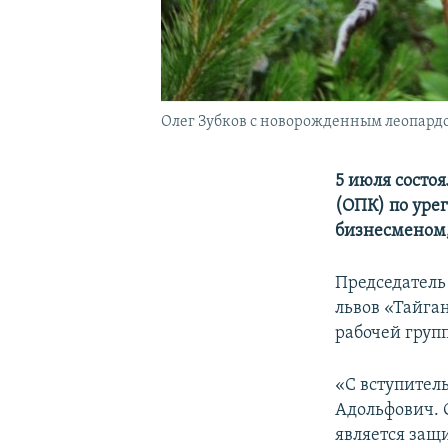
Олег Зубков с новорожденным леопардом
5 июля состо
(ОПК) по уре
бизнесменом,
Председатель
львов «Тайга
рабочей груп
«С вступител
Адольфович. 
является защ