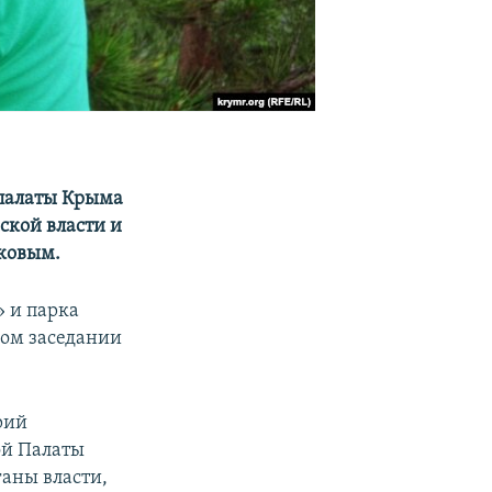
 палаты Крыма
ской власти и
бковым.
» и парка
вом заседании
рий
ой Палаты
ганы власти,