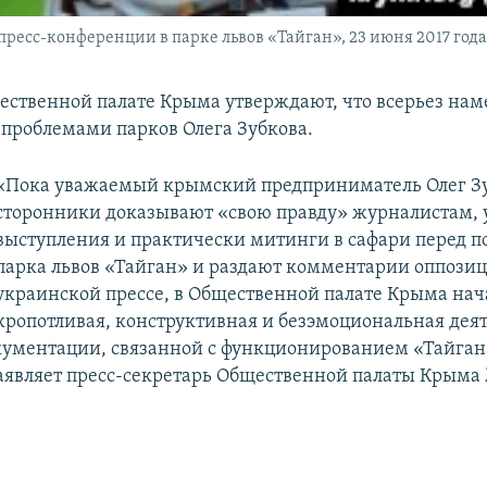
 пресс-конференции в парке львов «Тайган», 23 июня 2017 год
ественной палате Крыма утверждают, что всерьез на
с проблемами парков Олега Зубкова.
«Пока уважаемый крымский предприниматель Олег Зу
сторонники доказывают «свою правду» журналистам, 
выступления и практически митинги в сафари перед п
парка львов «Тайган» и раздают комментарии оппози
украинской прессе, в Общественной палате Крыма нач
кропотливая, конструктивная и безэмоциональная деят
ументации, связанной с функционированием «Тайган
заявляет пресс-секретарь Общественной палаты Крыма