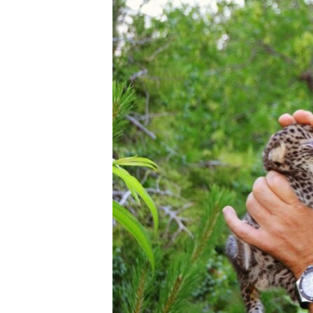
ПОБЕДИТЕЛЕЙ НЕ СУДЯТ?
КРЫМ.НЕПОКОРЕННЫЙ
ELIFBE
УКРАИНСКАЯ ПРОБЛЕМА КРЫМА