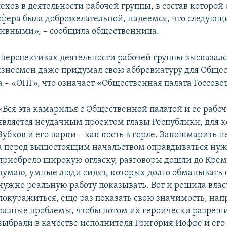
ехов в деятельности рабочей группы, в состав которой
сфера была доброжелательной, надеемся, что следующ
тивными», – сообщила общественница.
о перспективах деятельности рабочей группы высказалс
изнесмен даже придумал свою аббревиатуру для Обще
 – «ОПГ», что означает «Общественная палата Госсове
«Вся эта камарилья с Общественной палатой и ее рабо
является неудачным проектом главы Республики, для к
Зубков и его парки – как кость в горле. Закошмарить н
а перед вышестоящим начальством оправдываться нуж
приобрело широкую огласку, разговоры дошли до Кремл
думаю, умные люди сидят, которых долго обманывать 
нужно реальную работу показывать. Вот и решила влас
покуражиться, еще раз показать свою значимость, на
разные проблемы, чтобы потом их героически разрешит
выбрали в качестве исполнителя Григория Иоффе и ег