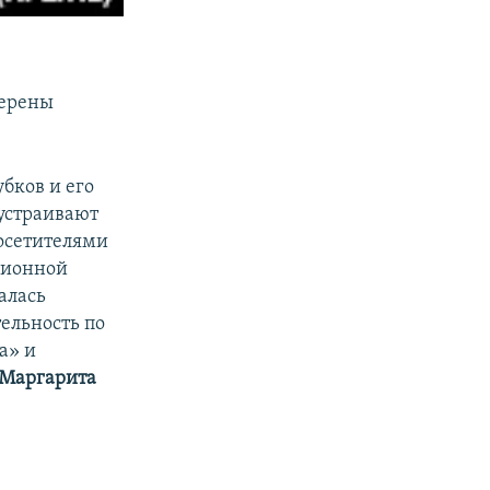
а
мерены
бков и его
устраивают
осетителями
ционной
алась
ельность по
а» и
Маргарита