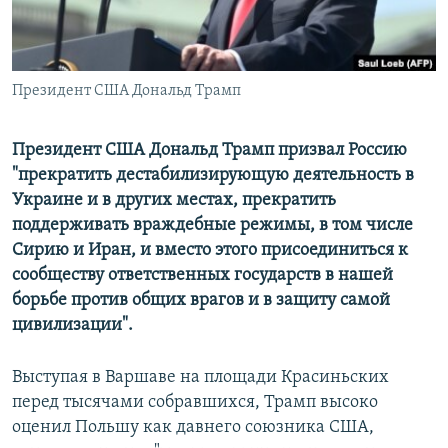
ПРИСОЕДИНЯЙТЕСЬ!
ПОБЕДИТЕЛЕЙ НЕ СУДЯТ?
КРЫМ.НЕПОКОРЕННЫЙ
ELIFBE
Президент США Дональд Трамп
УКРАИНСКАЯ ПРОБЛЕМА КРЫМА
Президент США Дональд Трамп призвал Россию
Все сайты RFE/RL
"прекратить дестабилизирующую деятельность в
Украине и в других местах, прекратить
поддерживать враждебные режимы, в том числе
Сирию и Иран, и вместо этого присоединиться к
сообществу ответственных государств в нашей
борьбе против общих врагов и в защиту самой
цивилизации".
Выступая в Варшаве на площади Красиньских
перед тысячами собравшихся, Трамп высоко
оценил Польшу как давнего союзника США,