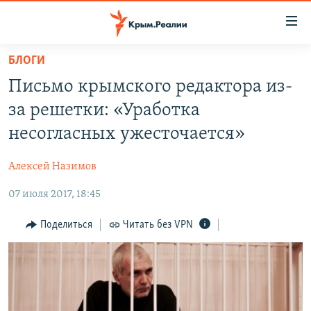
Доступность
ссылки
Вернуться
БЛОГИ
к
НОВОСТИ
Письмо крымского редактора из-
основному
СПЕЦПРОЕКТЫ
содержанию
за решетки: «Уработка
ВОДА
Вернутся
ГРУЗ 200
несогласных ужесточается»
к
ИСТОРИЯ
КАРТА ВОЕННЫХ ОБЪЕКТОВ КРЫМА
главной
Алексей Назимов
ЕЩЕ
11 ЛЕТ ОККУПАЦИИ КРЫМА. 11 ИСТОРИЙ СОПРОТИВЛЕНИЯ
навигации
Вернутся
07 июля 2017, 18:45
РАДІО СВОБОДА
ИНТЕРАКТИВ
к
КАК ОБОЙТИ БЛОКИРОВКУ
ИНФОГРАФИКА
Поделиться
Читать без VPN
поиску
ТЕЛЕПРОЕКТ КРЫМ.РЕАЛИИ
Українською
СОВЕТЫ ПРАВОЗАЩИТНИКОВ
Qırımtatar
ПРОПАВШИЕ БЕЗ ВЕСТИ