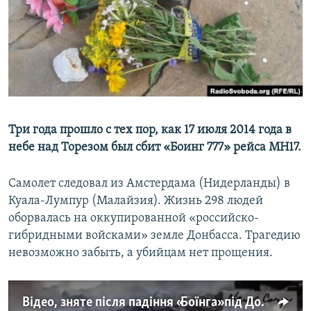
ПРИСОЕДИНЯЙТЕСЬ!
ПОБЕДИТЕЛЕЙ НЕ СУДЯТ?
КРЫМ.НЕПОКОРЕННЫЙ
ELIFBE
УКРАИНСКАЯ ПРОБЛЕМА КРЫМА
Все сайты RFE/RL
Три года прошло с тех пор, как 17 июля 2014 года в
небе над Торезом был сбит «Боинг 777» рейса МН17.
Самолет следовал из Амстердама (Нидерланды) в
Куала-Лумпур (Малайзия). Жизнь 298 людей
оборвалась на оккупированной «российско-
гибридными войсками» земле Донбасса. Трагедию
невозможно забыть, а убийцам нет прощения.
Відео, зняте після падіння «Боїнга» під Донецьком