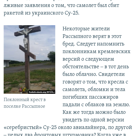
лживые заявления о том, что самолет был сбит
ракетой из украинского Су-25.
​Некоторые жители
Рассыпного верят в этот
бред. Следует напомнить
поклонникам кремлевских
версий о следующем
обстоятельстве ‒ в тот день
было облачно. Свидетели
говорят о том, что кресла с
самолета, обломки и тела
погибших пассажиров
Поклонный крест в
падали с облаков на землю.
поселке Рассыпное
Как же тогда можно было
увидеть по одной версии
«серебристый» Су-25 около авиалайнера, по другой
‒ целых два фронтовых штурмовика? Когда уже в