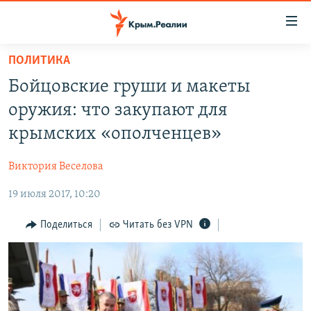
Доступность
ссылки
Вернуться
ПОЛИТИКА
к
НОВОСТИ
Бойцовские груши и макеты
основному
СПЕЦПРОЕКТЫ
содержанию
оружия: что закупают для
ВОДА
Вернутся
ГРУЗ 200
крымских «ополченцев»
к
ИСТОРИЯ
КАРТА ВОЕННЫХ ОБЪЕКТОВ КРЫМА
главной
Виктория Веселова
ЕЩЕ
11 ЛЕТ ОККУПАЦИИ КРЫМА. 11 ИСТОРИЙ СОПРОТИВЛЕНИЯ
навигации
Вернутся
19 июля 2017, 10:20
РАДІО СВОБОДА
ИНТЕРАКТИВ
к
КАК ОБОЙТИ БЛОКИРОВКУ
ИНФОГРАФИКА
Поделиться
Читать без VPN
поиску
ТЕЛЕПРОЕКТ КРЫМ.РЕАЛИИ
Українською
СОВЕТЫ ПРАВОЗАЩИТНИКОВ
Qırımtatar
ПРОПАВШИЕ БЕЗ ВЕСТИ