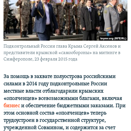
ПРИСОЕДИНЯЙТЕСЬ!
ПОБЕДИТЕЛЕЙ НЕ СУДЯТ?
КРЫМ.НЕПОКОРЕННЫЙ
ELIFBE
УКРАИНСКАЯ ПРОБЛЕМА КРЫМА
Все сайты RFE/RL
Подконтрольный России глава Крыма Сергей Аксенов и
представители крымской «самообороны» на митинге в
Симферополе, 23 февраля 2015 года
За помощь в захвате полуострова российскими
силами в 2014 году подконтрольные России
местные власти отблагодарили крымских
«ополченцев» всевозможными благами, включая
бизнес
и обеспечение бюджетными заказами. При
этом основной состав «ополченцев» теперь
трудоустроен в государственной структуре,
учрежденной Совмином, и содержится за счет