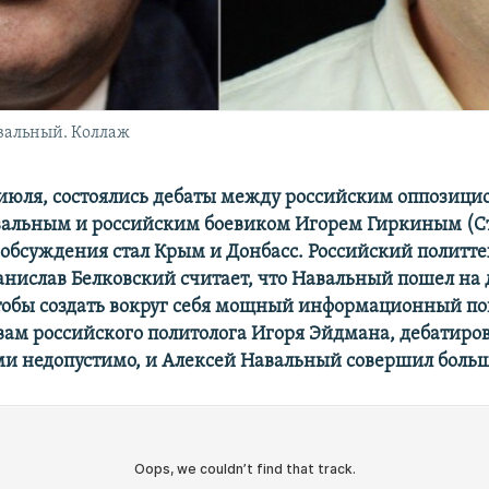
вальный. Коллаж
0 июля, состоялись дебаты между российским оппозиц
альным и российским боевико
м
Игорем Гиркиным (С
 обсуждения стал Крым и Донбасс. Российский политте
анислав Белковский считает, что Навальный пошел на 
чтобы создать вокруг себя мощный информационный пов
овам российского политолога Игоря Эйдмана, дебатиров
и недопустимо, и
Алексей
Навальный совершил боль