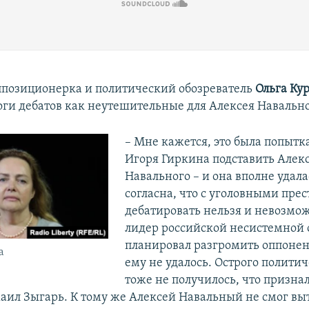
ппозиционерка и политический обозреватель
Ольга Ку
оги дебатов как неутешительные для Алексея Навально
​– Мне кажется, это была попытк
Игоря Гиркина подставить Алек
Навального – и она вполне удала
согласна, что с уголовными пре
дебатировать нельзя и невозмо
лидер российской несистемной
планировал разгромить оппонент
а
ему не удалось. Острого полити
тоже не получилось, что призна
ил Зыгарь. К тому же Алексей Навальный не смог вы