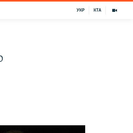
УКР
КТА
о