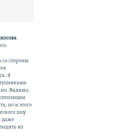
рносова
го.
а со стороны
сея
сь. Я
ступниками
жно. Видимо,
 оппозиции
а, но и этого
ческого шоу
л даже
тащить из