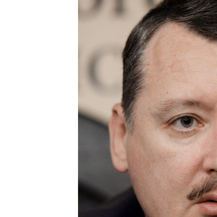
ПОБЕДИТЕЛЕЙ НЕ СУДЯТ?
КРЫМ.НЕПОКОРЕННЫЙ
ELIFBE
УКРАИНСКАЯ ПРОБЛЕМА КРЫМА