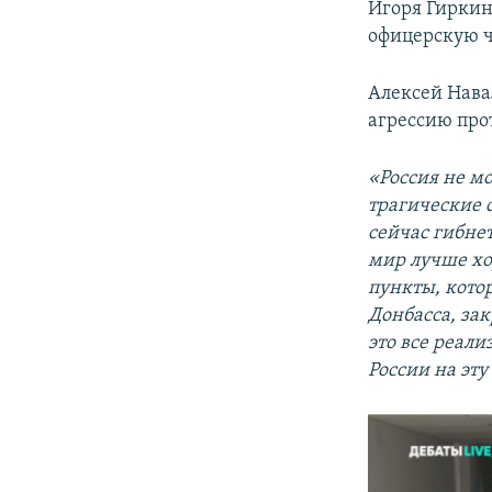
Игоря Гиркина
офицерскую ч
Алексей Нава
агрессию про
«Россия не мо
трагические с
сейчас гибне
мир лучше хо
пункты, котор
Донбасса, за
это все реали
России на эту