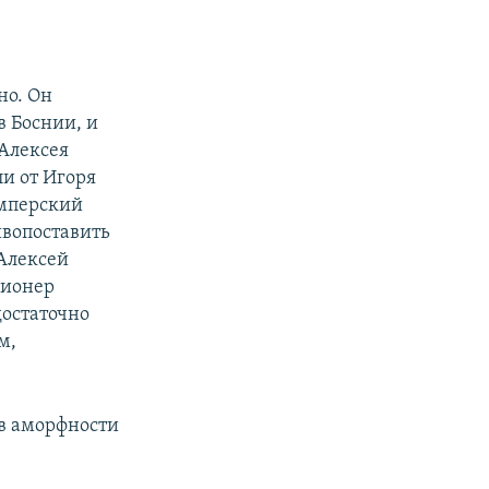
но. Он
в Боснии, и
 Алексея
ли от Игоря
имперский
ивопоставить
 Алексей
ционер
достаточно
м,
 в аморфности