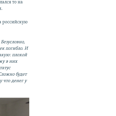
лался то на
и.
на российскую
 Безусловно,
ек погибло. И
акую: плохой
жу в них
татус
Сложно будет
у что денег у