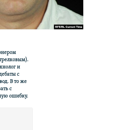
ионером
трелковым).
хнолог и
дебаты с
од. В то же
ать с
шую ошибку.