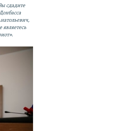
Вы сдадите
Донбасса
Анатольевич,
е являетесь
риот».