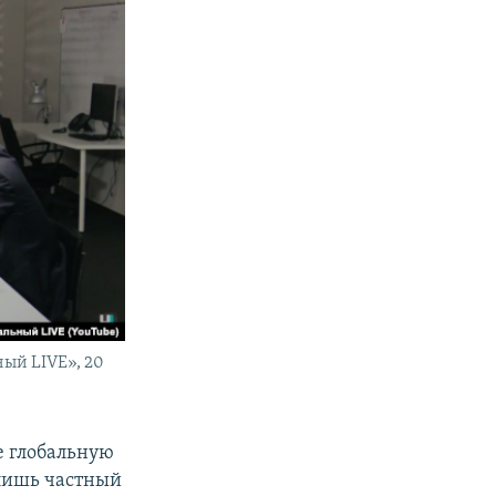
ный LIVE», 20
ее глобальную
 лишь частный