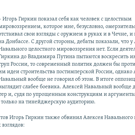
​– Игорь Гиркин показал себя как человек с целостным
мировоззрением, которое мне, безусловно, омерзитель
отстаивал свои взгляды с оружием в руках и в Чечне, и 
на Донбассе. С другой стороны, дебаты показали, что у
Навального целостного мировоззрения нет. Если деяте
Гиркина до Владимира Путина пытаются воскресить 
труп России, то современный политик должен бы прот
им идеи строительства постимперской России, однако
Навальный вообще не говорил об этом. В итоге оппози
выглядит слабее боевика. Алексей Навальный вообще 
атер и, судя по упрощенным конструкциям и аргумента
 только на тинейджерскую аудиторию.
атов Игорь Гиркин также обвинил Алексея Навального
 взглядов: