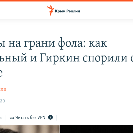
ы на грани фола: как
ьный и Гиркин спорили 
е
шин
:30
ся
Читать без VPN