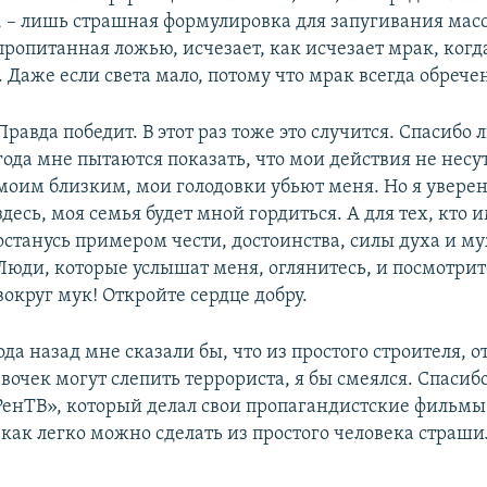
 – лишь страшная формулировка для запугивания масс
ропитанная ложью, исчезает, как исчезает мрак, когд
. Даже если света мало, потому что мрак всегда обрече
Правда победит. В этот раз тоже это случится. Спасибо 
года мне пытаются показать, что мои действия не несу
моим близким, мои голодовки убьют меня. Но я уверен:
здесь, моя семья будет мной гордиться. А для тех, кто и
останусь примером чести, достоинства, силы духа и му
Люди, которые услышат меня, оглянитесь, и посмотрит
вокруг мук! Откройте сердце добру.
ода назад мне сказали бы, что из простого строителя, о
очек могут слепить террориста, я бы смеялся. Спасибо
РенТВ», который делал свои пропагандистские фильмы
как легко можно сделать из простого человека страши