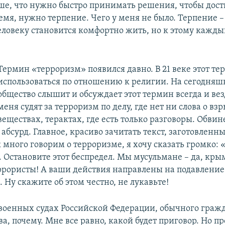
ше, что нужно быстро принимать решения, чтобы дост
емя, нужно терпение. Чего у меня не было. Терпение – 
человеку становится комфортно жить, но к этому кажд
Термин «терроризм» появился давно. В 21 веке этот те
использоваться по отношению к религии. На сегодняш
общество слышит и обсуждает этот термин всегда и вез
меня судят за терроризм по делу, где нет ни слова о вз
веществах, терактах, где есть только разговоры. Обви
о абсурд. Главное, красиво зачитать текст, заготовленн
 много говорим о терроризме, я хочу сказать громко: 
. Остановите этот беспредел. Мы мусульмане – да, кры
террористы! А ваши действия направлены на подавление
Ну скажите об этом честно, не лукавьте!
 военных судах Российской Федерации, обычного гражд
ва, почему. Мне все равно, какой будет приговор. Но 