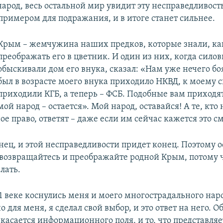
народ, весь остальной мир увидит эту несправедливост
примером для подражания, и в итоге станет сильнее.
Крым – жемчужина наших предков, которые знали, ка
преображать его в цветник. И один из них, когда сило
обыскивали дом его внука, сказал: «Нам уже нечего боя
был в возрасте моего внука приходило НКВД, к моему 
приходили КГБ, а теперь – ФСБ. Подобные вам приходят 
мой народ – остается». Мой народ, оставайся! А те, кто
е право, ответят – даже если им сейчас кажется это 
нец, и этой несправедливости придет конец. Поэтому о
, возвращайтесь и преображайте родной Крым, потому 
лать.
1 веке коснулись меня и моего многострадального наро
 для меня, я сделал свой выбор, и это ответ на него. О
о касается информационного поля, и то, что представляе