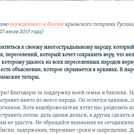
лово
осужденного в России
крымского татарина Руслан
27 июля 2017 года)
братиться к своему многострадальному народу, который
я, переселений, который хочет сохранить веру, что не
которому удалось из всех переселенных народов верн
есть объяснение, которое скрывается в архивах. К нар
рымские татары.
тры! Благодарю за поддержку моей семьи и близких. Н
вытравит никто из моего народа. Он остается единым, 
рганизм. Хотя недоброжелатели хотят нас разделить н
стравить потом: дать одним деньги, а других сделать 
 им не удастся. Не обращайте внимания на сегодняшн
обыски, задержания, тюремные сроки и запрещения. Д