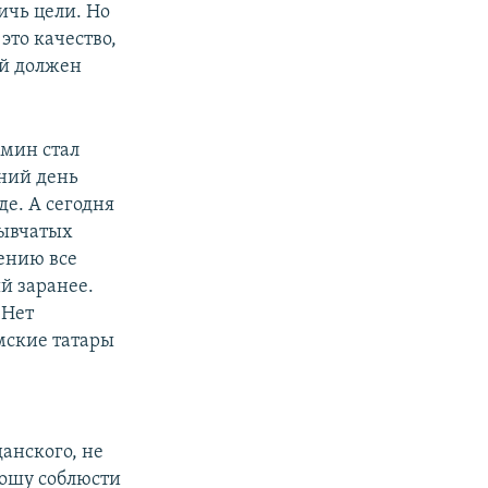
ичь цели. Но
это качество,
ый должен
рмин стал
ний день
де. А сегодня
рывчатых
нению все
ый заранее.
«Нет
мские татары
анского, не
прошу соблюсти