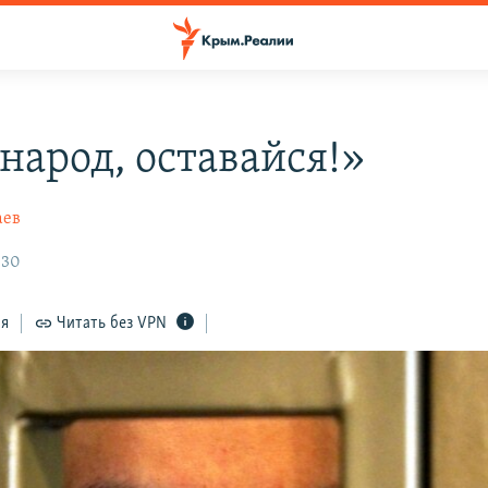
народ, оставайся!»
аев
:30
ся
Читать без VPN