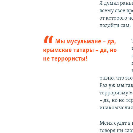
Я думал рань
всему свое вр
от которого 
подойти сам.
Мы мусульмане – да,
крымские татары – да, но
не террористы!
равно, что эт
Раз уж мы так
терроризму!»
– да, но не 
инакомыслия. 
Меня судят в
говоря ни сло