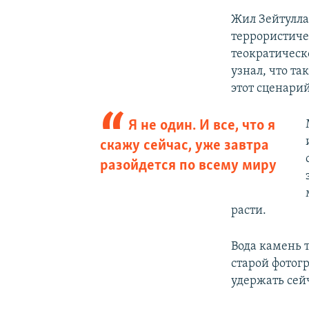
Жил Зейтуллае
террористиче
теократическо
узнал, что та
этот сценари
Я не один. И все, что я
скажу сейчас, уже завтра
разойдется по всему миру
расти.
Вода камень 
старой фотог
удержать сейч