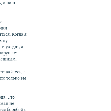
ь, а наш
к
вики
ться. Когда я
сыну
и уходят, а
 нарушает
смешным.
ставайтесь, а
что только вы
да. Это
бман не
тся борьбой с