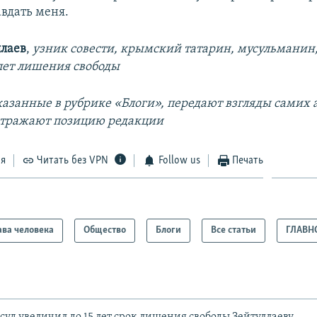
авдать меня.
ллаев
,
узник совести, крымский татарин, мусульмани
 лет лишения свободы
азанные в рубрике «Блоги», передают взгляды самих а
отражают позицию редакции
ся
Читать без VPN
Follow us
Печать
ва человека
Общество
Блоги
Все статьи
ГЛАВН