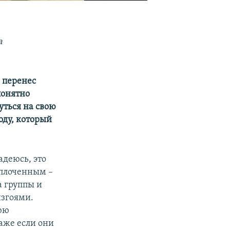
а
 перенес
понятно
уться на свою
оду, который
адеюсь, это
сплоченным –
а группы и
изгоями.
юю
аже если они