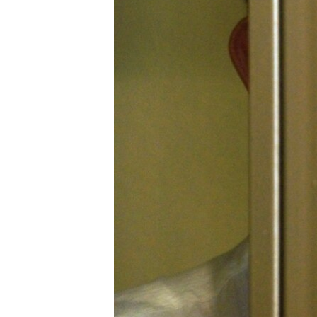
ПОБЕДИТЕЛЕЙ НЕ СУДЯТ?
КРЫМ.НЕПОКОРЕННЫЙ
ELIFBE
УКРАИНСКАЯ ПРОБЛЕМА КРЫМА