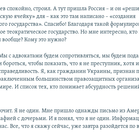
в спокойно, строил. А тут пришла Россия – и он «реши
скую ячейку» для – как это там написано – «создания
го государства». Спасибо! Благодаря такой формулиров
кое теократическое государство. Но мне интересно, кт
й вообще? Кому это нужно?
Мы с адвокатами будем сопротивляться, мы будем под
и бороться, чтобы показать, что я не преступник, хотя 
справедливость. Я, как гражданин Украины, признан
заключенным большинством правозащитных организа
мире. И список тех, кто понимает абсурдность решений
точит. Я не один. Мне пришло однажды письмо из Аме
рафией с дочерьми. И я понял, что я не один. Информа
ас. Все, что я скажу сейчас, уже завтра разойдется по 