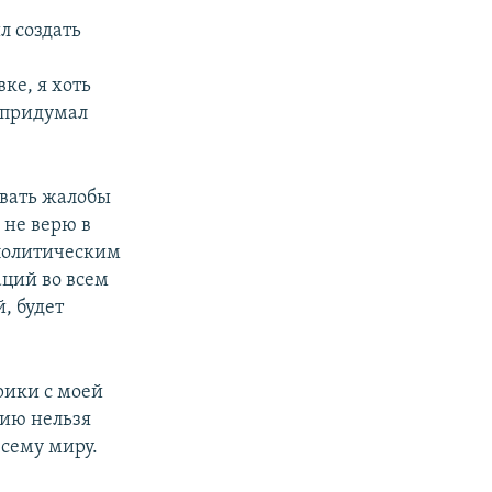
л создать
ке, я хоть
о придумал
авать жалобы
и не верю в
 политическим
ций во всем
, будет
рики с моей
цию нельзя
всему миру.