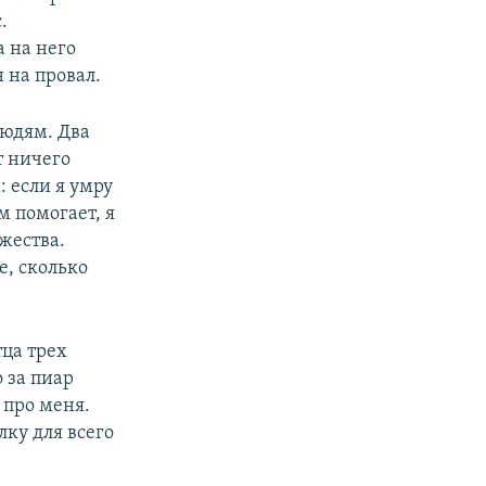
.
а на него
н на провал.
людям. Два
т ничего
 если я умру
м помогает, я
жества.
е, сколько
тца трех
 за пиар
 про меня.
лку для всего